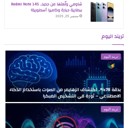
شاومي ولّعتها من جديد.. Redmi Note 14S
ببطارية جبارة وكاميرا أسطورية!
سبتمبر 25, 2025
تريند اليوم
تريند اليوم
بدقة 78%.. اكتشاف الزهايمر من الصوت باستخدام الذكاء
و
الاصطناعي – ثورة في التشخيص المبكر!
ب
تريند اليوم