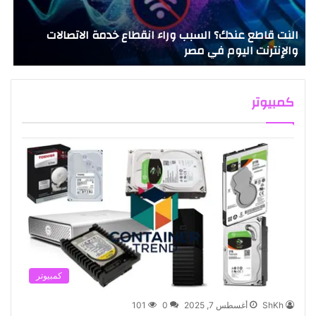
النت قاطع عندك؟ السبب وراء انقطاع خدمة الاتصالات
ا
والإنترنت اليوم في مصر
ا
كمبيوتر
كمبيوتر
ShKh
أغسطس 7, 2025
0
101