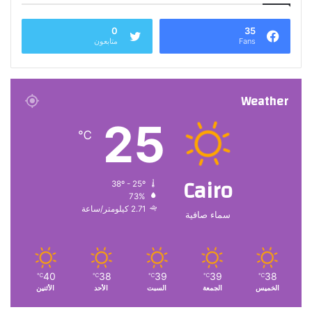
0
35
Fans
متابعون
Weather
25
℃
Cairo
38º - 25º
73%
2.71 كيلومتر/ساعة
سماء صافية
40
38
39
39
38
℃
℃
℃
℃
℃
الخميس
الجمعة
السبت
الأحد
الأثنين