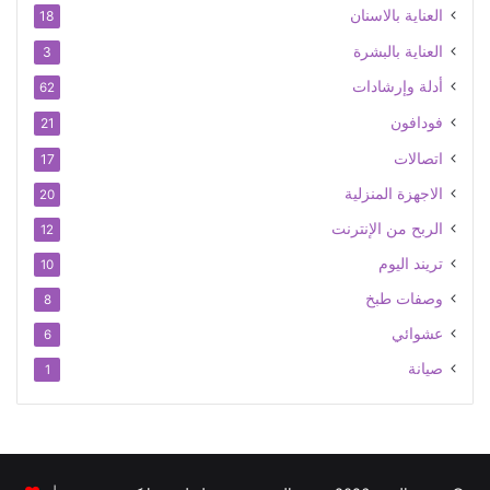
العناية بالاسنان
18
العناية بالبشرة
3
أدلة وإرشادات
62
فودافون
21
اتصالات
17
الاجهزة المنزلية
20
الربح من الإنترنت
12
تريند اليوم
10
وصفات طبخ
8
عشوائي
6
صيانة
1