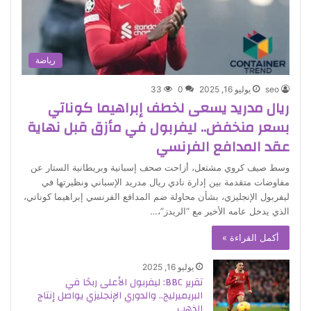
رياضة
seo
يوليو 16, 2025
0
33
ريال مدريد يسعى لخطف إبراهيما كوناتي
بسعر منخفض.. ليفربول في مأزق قبل نهاية
عقد المدافع الفرنسي
وسط صيف كروي مشتعل، أزاحت صحف إسبانية وبريطانية الستار عن
مفاوضات متقدمة بين إدارة نادي ريال مدريد الإسباني ونظيرتها في
ليفربول الإنجليزي، بشأن محاولة ضم المدافع الفرنسي إبراهيما كوناتي،
الذي يدخل عامه الأخير مع “الريدز”،…
أكمل القراءة »
يوليو 16, 2025
تقرير BBC: ليفربول الأعلى ربحًا في
البريميرليج.. والدوري الإنجليزي يواصل إنتاج
الذهب