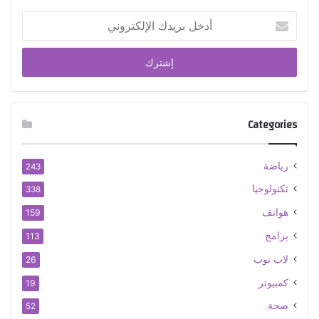
أدخل
بريدك
الإلكتروني
Categories
رياضة
243
تكنولوجيا
338
هواتف
159
برامج
113
لاب توب
26
كمبيوتر
19
صحة
52