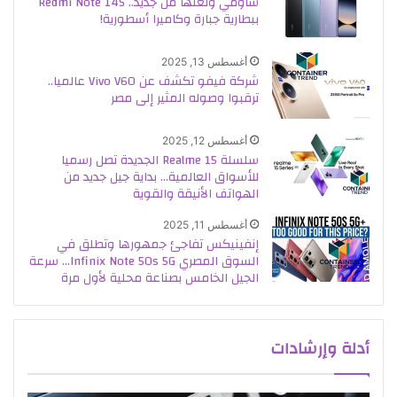
شاومي ولّعتها من جديد.. Redmi Note 14S
ببطارية جبارة وكاميرا أسطورية!
أغسطس 13, 2025
شركة فيفو تكشف عن Vivo V60 عالميا..
ترقبوا وصوله المثير إلى مصر
أغسطس 12, 2025
سلسلة Realme 15 الجديدة تصل رسميا
للأسواق العالمية… بداية جيل جديد من
الهواتف الأنيقة والقوية
أغسطس 11, 2025
إنفينيكس تفاجئ جمهورها وتطلق في
السوق المصري Infinix Note 50s 5G… سرعة
الجيل الخامس بصناعة محلية لأول مرة
أدلة وإرشادات