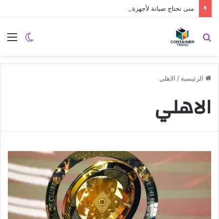
متى تحتاج صيانة لأجهزة LG؟ وكيف تختار مركز الصيانة الصحيح في مصر
نموذج التواصل
بحث
الوضع
الق
عن
المظلم
الرئيسية
/
الاهلي
الاهلي
إرسال