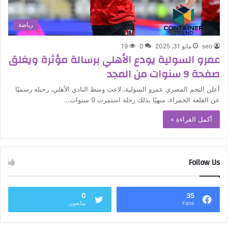
رياضة
seo
مايو 31, 2025
0
19
عمرو السولية يودع الأهلي برسالة مؤثرة ويغلق
صفحة 9 سنوات من المجد
أعلن النجم المصري عمرو السولية، لاعب وسط النادي الأهلي، رحيله رسميًا
عن القلعة الحمراء، منهيًا بذلك رحلة استمرت 9 سنوات…
أكمل القراءة »
Follow Us
0
35
Fans
متابعون