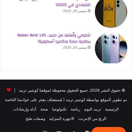
اقتصادي في 2025؟
سبتمبر 25, 2025
شاومي ولّعتها من جديد.. Redmi Note 14S
ببطارية جبارة وكاميرا أسطورية!
سبتمبر 25, 2025
© حقوق النشر 2026، جميع الحقوق محفوظة لموقعنا كونتينر تريند |
تم تطوير الموقع بواسطة
كونتينر تريند
| مُستضاف بفخر على خوادمنا الخاصة
الرئيسية
تريند اليوم
رياضة
تكنولوجيا
صحة
أدلة وإرشادات
الربح من الإنترنت
الاجهزة المنزلية
وصفات طبخ