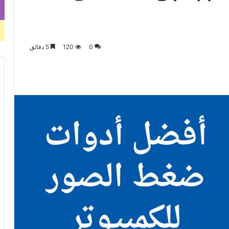
0
120
5 دقائق