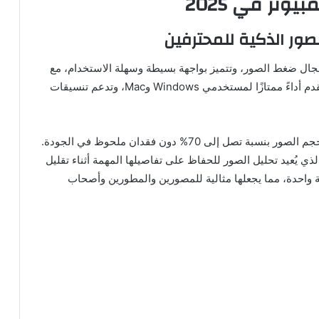
تر في 2025
جال ضغط الصور، وتتميز بواجهة بسيطة وسهلة الاستخدام، مع
نتائج فعالة بشكل مذهل. النسخة المكتبية الخاصة بها تقدم أداءً ممتازًا لمستخدمي Windows وMac، وتدعم تنسيقات
تعتمد TinyPNG على خوارزميات ضغط متقدمة تقلل حجم الصور بنسبة تصل إلى 70% دون فقدان ملحوظ في الجودة.
لذي يُعيد تحليل الصور للحفاظ على تفاصيلها المهمة أثناء تقليل
واحدة، مما يجعلها مثالية للمصورين والمطورين وأصحاب