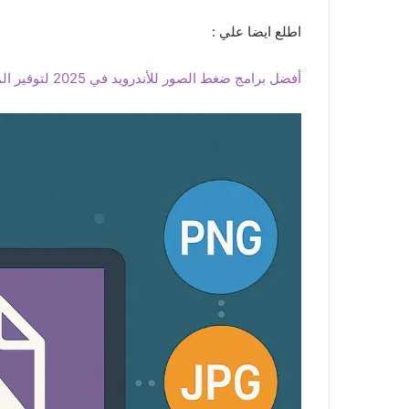
اطلع ايضا علي :
أفضل برامج ضغط الصور للأندرويد في 2025 لتوفير المساحة دون التضحية بالجودة