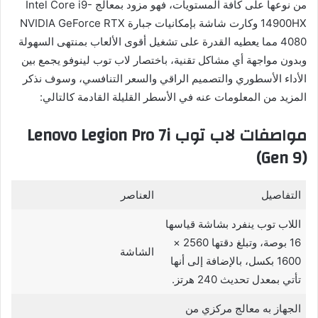
من نوعها على كافة المستويات، فهو مزود بمعالج Intel Core i9-
14900HX وكارت شاشة بإمكانيات جبارة NVIDIA GeForce RTX
4080 مما يعطيه القدرة على تشغيل أقوى الألعاب بمنتهى السهولة
وبدون مواجهة أي مشاكل تقنية، باختصار لاب توب لينوفو يجمع بين
الأداء الأسطوري والتصميم الراقي والسعر التنافسي، وسوف نذكر
المزيد من المعلومات عنه في الأسطر القليلة القادمة كالتالي:
مواصفات لاب توب Lenovo Legion Pro 7i
(Gen 9)
التفاصيل
العناصر
اللاب توب ينفرد بشاشة قياسها
16 بوصة، وتبلغ دقتها 2560 ×
الشاشة
1600 بكسل، بالإضافة إلى أنها
تأتي بمعدل تحديث 240 هرتز.
الجهاز به معالج مركزي من