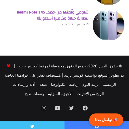
شاومي ولّعتها من جديد.. Redmi Note 14S
ببطارية جبارة وكاميرا أسطورية!
سبتمبر 25, 2025
© حقوق النشر 2026، جميع الحقوق محفوظة لموقعنا كونتينر تريند |
تم تطوير الموقع بواسطة
كونتينر تريند
| مُستضاف بفخر على خوادمنا الخاصة
الرئيسية
تريند اليوم
رياضة
تكنولوجيا
صحة
أدلة وإرشادات
الربح من الإنترنت
الاجهزة المنزلية
وصفات طبخ
فيسبوك
تويتر
يوتيوب
انستقرام
تواصل معنا