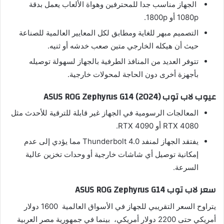
الجهاز مناسب جدا للمحترفين وهواة الألعاب يعمل بدقة
1080p أو 1800p.
التصميم مبهر للغاية ومطابق لكل المعايير العالمية للصناعة
حيث أن هيكله الخارجي متين صعب خدشه أو ثنيه.
تتوفر العديد من المنافذ الطرفية بالجهاز لسهولة توصيله
بأجهزة أخرى دون الحاجة لمحولات خارجية.
عيوب لاب توب ASUS ROG Zephyrus G14 (2024)
المعالجات الرسومية في الجهاز غير قابلة للترقية للأحدث مثل
RTX 4080 أو RTX 4090.
يفتقد الجهاز لمنفد Thunderbolt 4.0 مما يؤدي إلى عدم
إمكانية توصيل أي شاشات خارجية أو وحدات تخزين عالية
السرعة.
سعر لاب توب ASUS ROG Zephyrus G14
يتراوح السعر التقريبي للجهاز في الأسواق العالمية 1600 دولار
أمريكي حتى 2200 دولار أمريكي، بينما في جمهورية مصر العربية