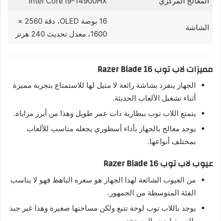
المعالج المركزي
Intel Core i9-14900HX
16 بوصة OLED، دقة 2560 ×
الشاشة
1600، معدل تحديث 240 هرتز
مميزات لاب توب Razer Blade 16
الجهاز ينفرد بشاشة رائعة لا مثيل لها للاستمتاع بتجربة مميزة
أثناء تشغيل الألعاب الحديثة.
يتمتع اللاب توب ببطارية ذات عمر طويل وهذا من أبرز مزاياه.
يوجد معالج بالجهاز بأداء أسطوري يجعله مناسب للألعاب
بمختلف أنواعها.
عيوب لاب توب Razer Blade 16
من العيوب الشائعة لهذا الجهاز هو سعره الباهظ فهو لا يناسب
الفئة المتوسطة من الجمهور.
يوجد باللاب توب لوحة تتبع ولكن مساحتها صغيرة وهذا غير جيد
بالنسبة لبعض المستخدمين.