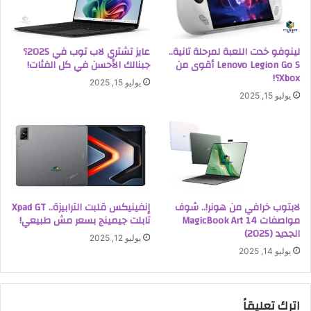
لينوفو خدت اللعبة لمرحلة تانية..
عايز تشتري لاب توب في 2025؟
Lenovo Legion Go S أقوى من
جبنالك الأحسن في كل الفئات!
Xbox؟!
يوليو 15, 2025
يوليو 15, 2025
لابتوب خرافي من هونر!.. شوف
إنفينيكس قلبت الترابيزة.. Xpad GT
مواصفات MagicBook Art 14
تابلت جيمينج بسعر مش طبيعي!
الجديد (2025)
يوليو 12, 2025
يوليو 14, 2025
اترك تعليقاً