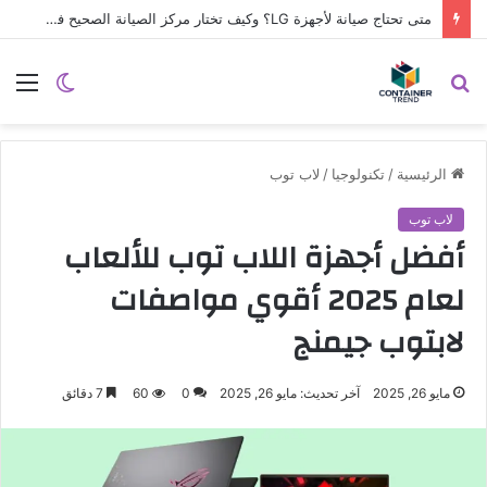
متى تحتاج صيانة لأجهزة LG؟ وكيف تختار مركز الصيانة الصحيح في مصر
نموذج التواصل
بحث
الوضع
الق
عن
المظلم
الرئيسية
/
تكنولوجيا
/
لاب توب
لاب توب
أفضل أجهزة اللاب توب للألعاب
لعام 2025 أقوي مواصفات
لابتوب جيمنج
مايو 26, 2025
آخر تحديث: مايو 26, 2025
0
60
7 دقائق
إرسال