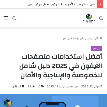
متى تحتاج صيانة لأجهزة LG؟ وكيف تختار مركز الصيانة الصحيح في مصر
نموذج التواصل
بحث
الوضع
الق
عن
المظلم
الرئيسية
/
تكنولوجيا
/
برامج
برامج
أفضل استخدامات متصفحات
الآيفون في 2025 دليل شامل
للخصوصية والإنتاجية والأمان
يوليو 12, 2025
آخر تحديث: يوليو 12, 2025
0
33
2 دقائق
إرسال