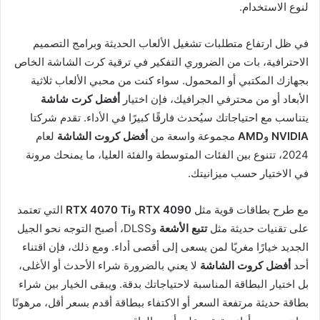
لنوع الاستخدام.
في ظل ارتفاع متطلبات تشغيل الألعاب الحديثة وبرامج التصميم
الاحترافية، بات من الضروري التفكير في ترقية كرت الشاشة الخاص
بجهازك المكتبي أو المحمول. سواء كنت من محبي الألعاب ثلاثية
الأبعاد أو من محترفي الجرافيك، فإن اختيار
أفضل كرت شاشة
يتناسب مع احتياجاتك سيُحدث فارقًا كبيرًا في الأداء. تقدم شركتا
NVIDIA
و
AMD
مجموعة واسعة من
أفضل كروت الشاشة
لعام
2024، تتنوع بين الفئات المتوسطة والفئة العليا، ما يمنحك مرونة
في الاختيار حسب ميزانيتك.
مع طرح بطاقات قوية مثل
RTX 4090
و
RTX 4070 Ti
التي تعتمد
على تقنيات حديثة مثل
تتبع الأشعة
وDLSS، أصبح التوجه نحو الجيل
الجديد خيارًا مغريًا لمن يسعى إلى أقصى أداء. ومع ذلك، فإن اقتناء
أحد
أفضل كروت الشاشة
لا يعني بالضرورة شراء الأحدث أو الأغلى،
بل اختيار البطاقة المناسبة لاحتياجاتك بدقة. ويبقى الخيار بين شراء
بطاقة حديثة مرتفعة السعر أو الاكتفاء ببطاقة أقدم بسعر أقل، مرهونًا