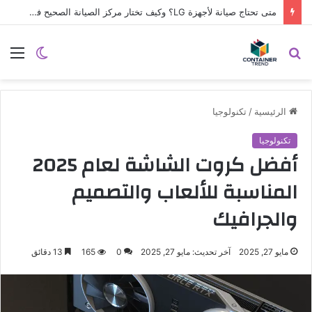
متى تحتاج صيانة لأجهزة LG؟ وكيف تختار مركز الصيانة الصحيح في مصر
نموذج التواصل
بحث
الوضع
الق
عن
المظلم
الرئيسية
/
تكنولوجيا
تكنولوجيا
أفضل كروت الشاشة لعام 2025
المناسبة للألعاب والتصميم
والجرافيك
مايو 27, 2025
آخر تحديث: مايو 27, 2025
0
165
13 دقائق
إرسال