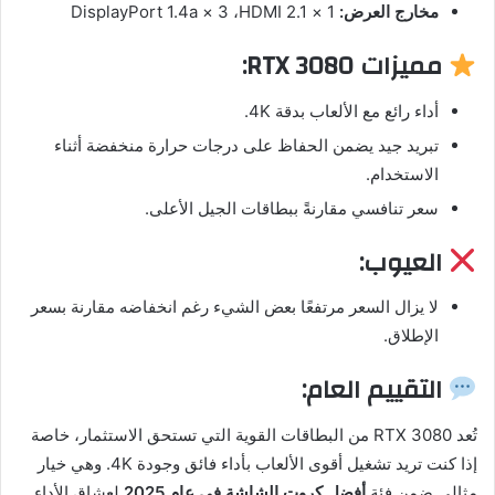
مخارج العرض:
‏1 × HDMI 2.1، ‏3 × DisplayPort 1.4a
مميزات RTX 3080:
أداء رائع مع الألعاب بدقة 4K.
تبريد جيد يضمن الحفاظ على درجات حرارة منخفضة أثناء
الاستخدام.
سعر تنافسي مقارنةً ببطاقات الجيل الأعلى.
العيوب:
لا يزال السعر مرتفعًا بعض الشيء رغم انخفاضه مقارنة بسعر
الإطلاق.
التقييم العام:
تُعد RTX 3080 من البطاقات القوية التي تستحق الاستثمار، خاصة
إذا كنت تريد تشغيل أقوى الألعاب بأداء فائق وجودة 4K. وهي خيار
مثالي ضمن فئة
أفضل كروت الشاشة في عام 2025
لعشاق الأداء