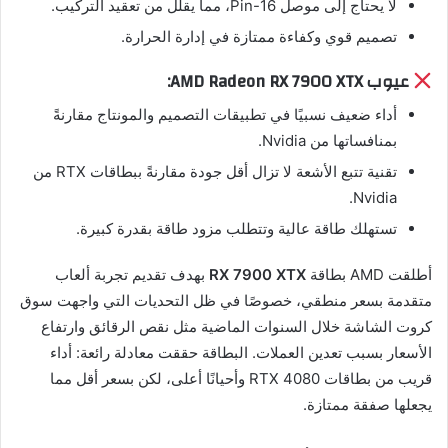
لا يحتاج إلى موصل 16-Pin، مما يقلل من تعقيد التركيب.
تصميم قوي وكفاءة ممتازة في إدارة الحرارة.
عيوب AMD Radeon RX 7900 XTX:
أداء ضعيف نسبيًا في تطبيقات التصميم والمونتاج مقارنةً
بمنافساتها من Nvidia.
تقنية تتبع الأشعة لا تزال أقل جودة مقارنةً ببطاقات RTX من
Nvidia.
تستهلك طاقة عالية وتتطلب مزود طاقة بقدرة كبيرة.
أطلقت AMD بطاقة
RX 7900 XTX
بهدف تقديم تجربة ألعاب
متقدمة بسعر منطقي، خصوصًا في ظل التحديات التي واجهت سوق
كروت الشاشة خلال السنوات الماضية مثل نقص الرقائق وارتفاع
الأسعار بسبب تعدين العملات. البطاقة حققت معادلة رائعة: أداء
قريب من بطاقات RTX 4080 وأحيانًا أعلى، لكن بسعر أقل مما
يجعلها صفقة ممتازة.