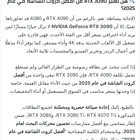
هل تعتبر RTX 3090 من أفضل كروت الشاشة في عام
2025؟
الإجابة ببساطة: نعم. بالرغم من أن RTX 4090 و 4080 قد تجاوزتاها
تقنيًا، إلا أن
NVIDIA GeForce RTX 3090
لا تزال خيارًا ممتازًا لمن
يريد أداء احترافي بسعر أقل من الفئة الأحدث. فهي قادرة على
تشغيل كل الألعاب الحديثة بدقة 4K وأداء مستقر، كما توفر أداءً مذهلًا
في أعمال الرندر وتحرير الفيديو والمجسمات ثلاثية الأبعاد.
إذا كنت تبحث عن بطاقة رسومية من الطراز العالي ولم تستطع
تحمل تكلفة RTX 4090، فإن RTX 3090 تبقى واحدة من
أفضل
كروت الشاشة في عام 2025
من حيث الأداء مقابل القيمة، خاصة
إذا وجدتها بسعر مناسب في السوق المستعمل أو أثناء التخفيضات.
بالطبع، إليك
إعادة صياغة حصرية ومحسّنة
لجميع البطاقات
المذكورة (RTX 3080 Ti، RTX 4070 Ti، وRTX 3080)، ضمن
إطار يتماشى مع أفضل ممارسات
تحسين محركات البحث لعام
2025
، وباستخدام الكلمة المفتاحية
“أفضل كروت الشاشة في عام
2025”
بشكل فعّال وطبيعي: