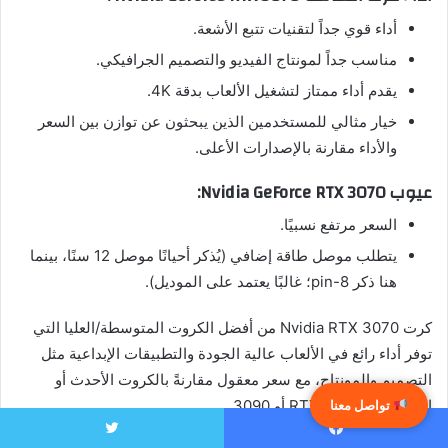
أداء قوي جداً لتقنيات تتبع الأشعة.
مناسب جداً لمونتاج الفيديو والتصميم الجرافيكي.
يقدم أداء ممتاز لتشغيل الألعاب بدقة 4K.
خيار مثالي للمستخدمين الذين يبحثون عن توازن بين السعر
والأداء مقارنة بالإصدارات الأعلى.
عيوب Nvidia GeForce RTX 3070:
السعر مرتفع نسبيًا.
يتطلب موصل طاقة إضافي (يُذكر أحيانًا موصل 12 سنًا، بينما
هنا ذكر 8-pin؛ غالبًا يعتمد على الموديل).
كرت Nvidia RTX 3070 من أفضل الكروت المتوسطة/العليا التي
توفر أداء رائع في الألعاب عالية الجودة والتطبيقات الإبداعية مثل
التصميم والمونتاج، مع سعر معقول مقارنةً بالكروت الأحدث أو
الأقوى مثل RTX 3080 أو 3090.
تواصل معنا
يسبوك
تويتر