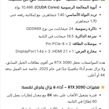
أنوية المعالجة الرسومية (CUDA Cores):
‏10,496 نواة
تردد النواة الأساسي:
‏1.40 جيجاهرتز، مع إمكانية رفعه حتى
1.70 جيجاهرتز
ذاكرة رسومية:
‏24 جيجابايت من نوع GDDR6X
سرعة الذاكرة:
‏19.5 جيجابت في الثانية
موصلات الطاقة:
‏2 × 8-Pin PCIe
مخارج العرض:
‏1 × HDMI 2.1، ‏3 × DisplayPort 1.4a
هذه المواصفات تجعل RTX 3090 من أقوى بطاقات الجيل السابق،
ولا تزال تقدم أداءً تنافسيًا جدًا في عام 2025، خاصة عند العمل بدقة
4K أو أعلى.
مميزات RTX 3090 – أداء لا يزال يفرض نفسه:
قدرة تشغيل الألعاب على دقة
8K
مع معدل إطارات يصل إلى
60 إطارًا في الثانية.
أداء رسومي استثنائي في الألعاب الثقيلة وبرامج التصميم