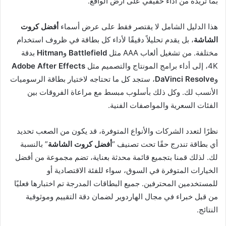
بما تريده من أداء حقيقي على أرض الواقع.
هذا الدليل الشامل لا يقتصر فقط على عرض أسماء
أفضل كروت
الشاشة
، بل يقدم تحليلاً دقيقًا لأداء كل بطاقة في ظروف استخدام
مختلفة. من تشغيل ألعاب AAA مثل
Battlefield
و
Hitman
بدقة
4K، إلى أداء برامج المونتاج والتصميم مثل
Adobe After Effects
و
DaVinci Resolve
، ستجد كل ما تحتاجه لاختيار بطاقة الرسوميات
الأنسب لك. وكل ذلك بأسلوب مبسط مع مراعاة الفروقات بين
الفئات السعرية والمواصفات الفنية.
نظرًا لتعدد الشركات والأنواع المتوفرة، قد يكون من الصعب تحديد
أي بطاقة تندرج حقًا تحت تصنيف “
أفضل كروت الشاشة
” بالنسبة
لك. لذلك قمنا بتجميع قائمة محدثة بعناية، تضم مجموعة من أفضل
الخيارات المتوفرة في السوق، سواء للفئة الاقتصادية أو
للمستخدمين المحترفين. جميع البطاقات المدرجة تم اختبارها فعليًا
من قبل خبراء في مجال الهاردوير لضمان دقة التقييم وموثوقية
النتائج.