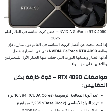
NVIDIA GeForce RTX 4090 – أفضل كرت شاشة في العالم لعام
2025
إذا كنت تبحث عن أفضل كروت الشاشة في العالم دون منازع، فإن
بطاقة
NVIDIA GeForce RTX 4090
تأتي في الصدارة بفضل
أدائها الجبار وتقنياتها الثورية التي جعلت منها الخيار الأول للمحترفين
واللاعبين على حدٍ سواء.
مواصفات RTX 4090 – قوة خارقة بكل
المقاييس:
عدد أنوية المعالجة الرسومية (CUDA Cores):
‏16,384 نواة
تردد النواة الأساسي (Base Clock):
‏2,235 ميجاهرتز
الذاكرة الرسومية:
‏24 جيجابايت من نوع GDDR6X