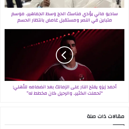
ساديو ماني يؤدي مناسك الحج وسط الجماهير.. موسم
متباين في النصر ومستقبل غامض بانتظار الحسم
أحمد زيزو يفتح النار على الزمالك بعد انضمامه للأهلي:
“تحملت الكثير.. والرحيل كان مخطط له”
مقالات ذات صلة