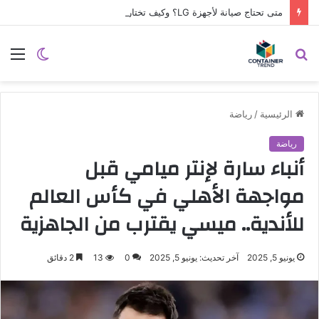
متى تحتاج صيانة لأجهزة LG؟ وكيف تختار مركز الصيانة الصحيح في مصر
نموذج التواصل
بحث
الوضع
الق
عن
المظلم
الرئيسية
/
رياضة
رياضة
أنباء سارة لإنتر ميامي قبل
مواجهة الأهلي في كأس العالم
للأندية.. ميسي يقترب من الجاهزية
يونيو 5, 2025
آخر تحديث: يونيو 5, 2025
0
13
2 دقائق
إرسال