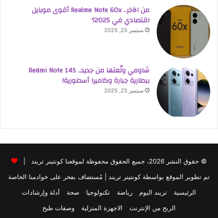
من الآخر.. Realme Note 60x أقوى موبايل
اقتصادي في 2025؟
سبتمبر 25, 2025
شاومي ولّعتها من جديد.. Redmi Note 14S
ببطارية جبارة وكاميرا أسطورية!
سبتمبر 25, 2025
© حقوق النشر 2026، جميع الحقوق محفوظة لموقعنا كونتينر تريند |
تم تطوير الموقع بواسطة
كونتينر تريند
| مُستضاف بفخر على خوادمنا الخاصة
الرئيسية
تريند اليوم
رياضة
تكنولوجيا
صحة
أدلة وإرشادات
الربح من الإنترنت
الاجهزة المنزلية
وصفات طبخ