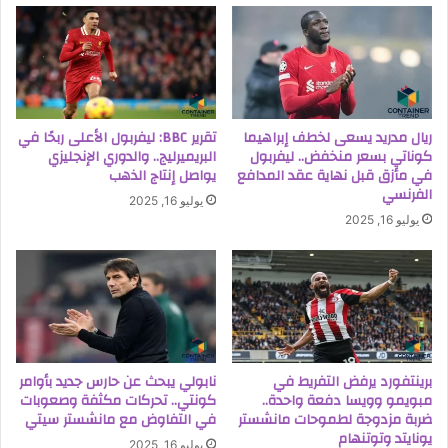
ريال مدريد يسعى لخطف إبراهيما
تقرير BBC: ليفربول الأعلى ربحًا في
كوناتي بسعر منخفض.. ليفربول
البريميرليج.. والدوري الإنجليزي
في مأزق قبل نهاية عقد المدافع
يواصل إنتاج الذهب
الفرنسي
يوليو 16, 2025
يوليو 16, 2025
برينتفورد يرفض التفريط في
نابولي يبحث عن حارس جديد بأوامر
مبويمو وويسا دفعة واحدة..
كونتي.. تحركات مكثفة وصعوبات
ضربة مزدوجة لطموحات مانشستر
في التفاوض مع مانشستر سيتي
يونايتد وتوتنهام
يوليو 16, 2025