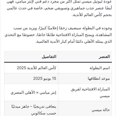
عودة ليونيل ميسي تمثل أكثر من مجرد دعم فني لإنتر ميامي، فهي
أيضًا عنصر جذب جماهيري وتسويقي ضخم، خاصة في حدث عالمي
بحجم كأس العالم للأندية.
وجوده في البطولة سيضيف زخمًا إعلاميًا كبيرًا، ويزيد من نسب
المشاهدة، ويمنح المباراة الافتتاحية طابعًا خاصًا، خصوصًا مع التحدي
الذي يمثله الأهلي دائمًا أمام كبار الأندية العالمية.
العنصر
التفاصيل
اسم البطولة
كأس العالم للأندية 2025
موعد انطلاقها
15 يونيو 2025
المباراة الافتتاحية لفريق
إنتر ميامي × الأهلي المصري
ميسي
يتعافى تدريجيًا – جاهز مبدئيًا
حالة ميسي
حسب سكالوني