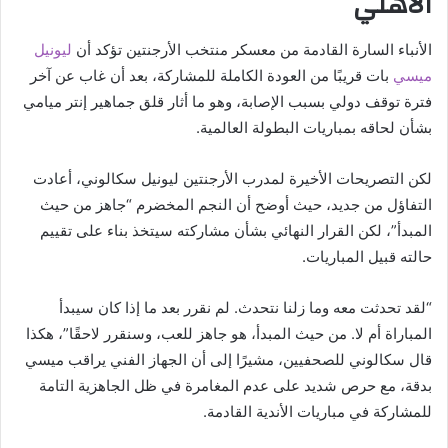
الأهلي
الأنباء السارة القادمة من معسكر منتخب الأرجنتين تؤكد أن
ليونيل
ميسي
بات قريبًا من العودة الكاملة للمشاركة، بعد أن غاب عن آخر
فترة توقف دولي بسبب الإصابة، وهو ما أثار قلق جماهير إنتر ميامي
بشأن لحاقه بمباريات البطولة العالمية.
لكن التصريحات الأخيرة لمدرب الأرجنتين ليونيل سكالوني، أعادت
التفاؤل من جديد، حيث أوضح أن النجم المخضرم “جاهز من حيث
المبدأ”، لكن القرار النهائي بشأن مشاركته سيتخذ بناء على تقييم
حالته قبيل المباريات.
“لقد تحدثت معه وما زلنا نتحدث. لم نقرر بعد ما إذا كان سيبدأ
المباراة أم لا. من حيث المبدأ، هو جاهز للعب، وسنقرر لاحقًا”، هكذا
قال سكالوني للصحفيين، مشيرًا إلى أن الجهاز الفني يراقب ميسي
بدقة، مع حرص شديد على عدم المغامرة في ظل الجاهزية التامة
للمشاركة في مباريات الأندية القادمة.