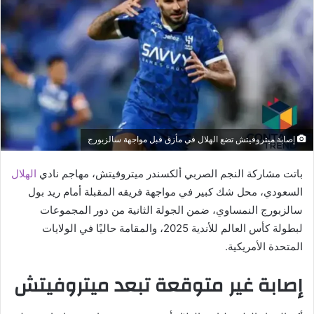
إصابة ميتروفيتش تضع الهلال في مأزق قبل مواجهة سالزبورج
باتت مشاركة النجم الصربي ألكسندر ميتروفيتش، مهاجم نادي
الهلال
السعودي، محل شك كبير في مواجهة فريقه المقبلة أمام ريد بول
سالزبورج النمساوي، ضمن الجولة الثانية من دور المجموعات
لبطولة كأس العالم للأندية 2025، والمقامة حاليًا في الولايات
المتحدة الأمريكية.
إصابة غير متوقعة تبعد ميتروفيتش