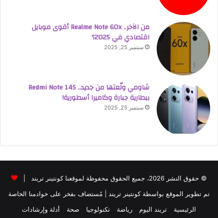
من الآخر.. Realme Note 60x أقوى موبايل
اقتصادي في 2025؟
سبتمبر 25, 2025
شاومي ولّعتها من جديد.. Redmi Note 14S
ببطارية جبارة وكاميرا أسطورية!
سبتمبر 25, 2025
© حقوق النشر 2026، جميع الحقوق محفوظة لموقعنا كونتينر تريند |
تم تطوير الموقع بواسطة
كونتينر تريند
| مُستضاف بفخر على خوادمنا الخاصة
الرئيسية
تريند اليوم
رياضة
تكنولوجيا
صحة
أدلة وإرشادات