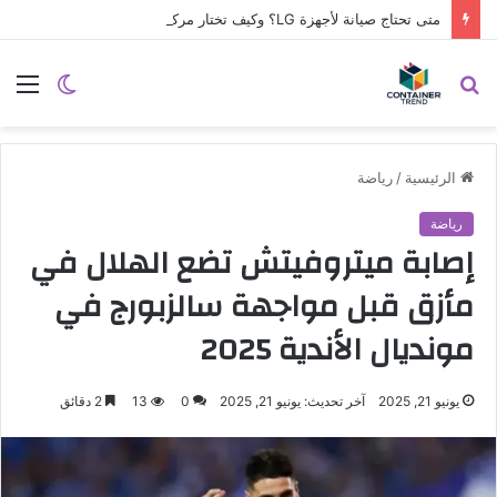
متى تحتاج صيانة لأجهزة LG؟ وكيف تختار مركز الصيانة الصحيح في مصر
نموذج التواصل
بحث
الوضع
الق
عن
المظلم
الرئيسية
/
رياضة
رياضة
إصابة ميتروفيتش تضع الهلال في
مأزق قبل مواجهة سالزبورج في
مونديال الأندية 2025
يونيو 21, 2025
آخر تحديث: يونيو 21, 2025
0
13
2 دقائق
إرسال