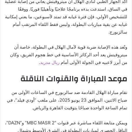
أكد الجهاز الطبي لنادي الهلال أن ميتروفيتش يعاني من إصابة عضلية
في الساق، استدعت بدءه برنامجًا علاجيًا وتأهيليًا فوريًا. ووفقًا
للتشخيص الأولي، فإن فترة غيابه قد تمتد لأسبوعين، ما يعني إمكانية
غيابه عن بقية مباريات البطولة، وليس فقط اللقاء المرتقب أمام
سالزبورج.
وتُعد هذه الإصابة ضربة قوية لآمال الهلال في البطولة، خاصة أن
ميتروفيتش يعد أحد الركائز الأساسية في خط هجوم الفريق، وكان
من أبرز لاعبيه في الجولة الأولى أمام
ريال مدريد
.
موعد المباراة والقنوات الناقلة
تقام مباراة الهلال القادمة ضد سالزبورج في الساعات الأولى من
صباح الاثنين، الموافق 23 يونيو 2025، على ملعب “أودي فيلد”، في
تمام الساعة الواحدة صباحًا بتوقيت القاهرة والرياض.
ويمكن متابعة اللقاء مباشرة عبر قنوات “MBC MASR 2” و”DAZN”،
الناقل الحصري لمباريات البطولة في الشرق الأوسط وشمال