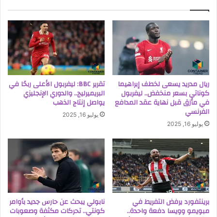
ريال مدريد يسعى لخطف إبراهيما
تقرير BBC: ليفربول الأعلى ربحًا في
كوناتي بسعر منخفض.. ليفربول
البريميرليج.. والدوري الإنجليزي
في مأزق قبل نهاية عقد المدافع
يواصل إنتاج الذهب
الفرنسي
يوليو 16, 2025
يوليو 16, 2025
برينتفورد يرفض التفريط في
نابولي يبحث عن حارس جديد بأوامر
مبويمو وويسا دفعة واحدة..
كونتي.. تحركات مكثفة وصعوبات