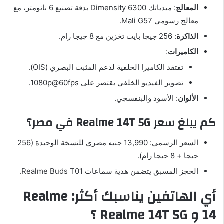
المعالج
: ميدياتك Dimensity 6300 بدقة تصنيع 6 نانومتر، مع
معالج رسومي Mali G57.
الذاكرة
: 256 جيجا بايت تخزين مع 8 جيجا رام.
الكاميرات
:
تفتقد الكاميرا الخلفية لدعم المثبت البصري (OIS).
تصوير الفيديو الخلفي يقتصر على 1080p@60fps.
الألوان
: الأسود والبنفسجي.
كم يبلغ سعر Realme 14T 5G في مصر؟
السعر الرسمي: 13,990 جنيه مصري للنسخة الوحيدة (256
جيجا + 8 جيجا رام).
الحجز المسبق يتضمن هدية سماعات Realme Buds T01.
أي الهاتفين يناسبك أكثر: Realme
14 و Realme 14T 5G ؟