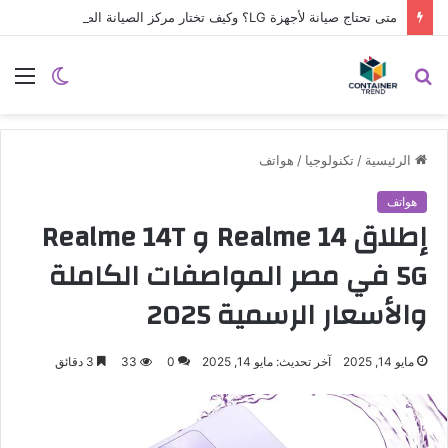
متى تحتاج صيانة لأجهزة LG؟ وكيف تختار مركز الصيانة الصحيح في مصر
نموذج التواصل
بحث
الوضع
الق
عن
المظلم
الرئيسية
/
تكنولوجيا
/
هواتف
هواتف
إطلاق Realme 14 و Realme 14T
5G في مصر المواصفات الكاملة
والأسعار الرسمية 2025
مايو 14, 2025
آخر تحديث: مايو 14, 2025
0
33
3 دقائق
إرسال