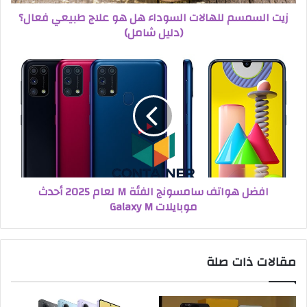
زيت السمسم للهالات السوداء هل هو علاج طبيعي فعال؟
(دليل شامل)
افضل هواتف سامسونج الفئة M لعام 2025 أحدث
موبايلات Galaxy M
مقالات ذات صلة