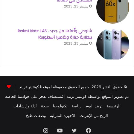
اقتصادي في 2025؟
سبتمبر 25, 2025
شاومي ولّعتها من جديد.. Redmi Note 14S
ببطارية جبارة وكاميرا أسطورية!
سبتمبر 25, 2025
© حقوق النشر 2026، جميع الحقوق محفوظة لموقعنا كونتينر تريند |
تم تطوير الموقع بواسطة
كونتينر تريند
| مُستضاف بفخر على خوادمنا الخاصة
الرئيسية
تريند اليوم
رياضة
تكنولوجيا
صحة
أدلة وإرشادات
الربح من الإنترنت
الاجهزة المنزلية
وصفات طبخ
فيسبوك
تويتر
يوتيوب
انستقرام