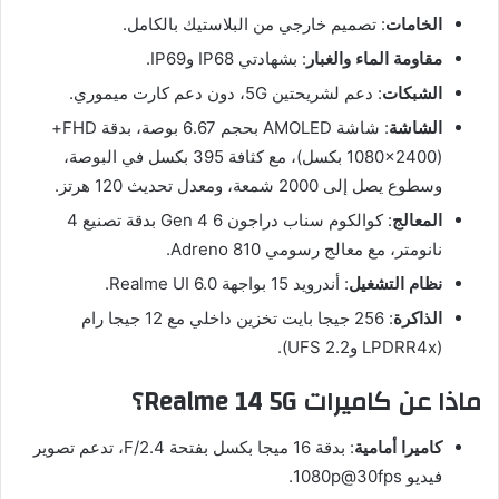
الخامات
: تصميم خارجي من البلاستيك بالكامل.
مقاومة الماء والغبار
: بشهادتي IP68 وIP69.
الشبكات
: دعم لشريحتين 5G، دون دعم كارت ميموري.
الشاشة
: شاشة AMOLED بحجم 6.67 بوصة، بدقة FHD+
(1080×2400 بكسل)، مع كثافة 395 بكسل في البوصة،
وسطوع يصل إلى 2000 شمعة، ومعدل تحديث 120 هرتز.
المعالج
: كوالكوم سناب دراجون 6 Gen 4 بدقة تصنيع 4
نانومتر، مع معالج رسومي Adreno 810.
نظام التشغيل
: أندرويد 15 بواجهة Realme UI 6.0.
الذاكرة
: 256 جيجا بايت تخزين داخلي مع 12 جيجا رام
(LPDRR4x وUFS 2.2).
ماذا عن كاميرات Realme 14 5G؟
كاميرا أمامية
: بدقة 16 ميجا بكسل بفتحة F/2.4، تدعم تصوير
فيديو 1080p@30fps.