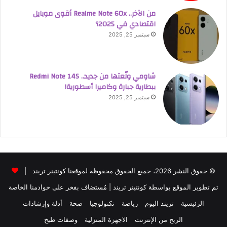
من الآخر.. Realme Note 60x أقوى موبايل
اقتصادي في 2025؟
سبتمبر 25, 2025
شاومي ولّعتها من جديد.. Redmi Note 14S
ببطارية جبارة وكاميرا أسطورية!
سبتمبر 25, 2025
© حقوق النشر 2026، جميع الحقوق محفوظة لموقعنا كونتينر تريند |
تم تطوير الموقع بواسطة
كونتينر تريند
| مُستضاف بفخر على خوادمنا الخاصة
الرئيسية
تريند اليوم
رياضة
تكنولوجيا
صحة
أدلة وإرشادات
الربح من الإنترنت
الاجهزة المنزلية
وصفات طبخ