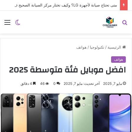
متى تحتاج صيانة لأجهزة LG؟ وكيف تختار مركز الصيانة الصحيح في مصر
نموذج التواصل
بحث
الوضع
الق
عن
المظلم
الرئيسية
/
تكنولوجيا
/
هواتف
هواتف
افضل موبايل فئة متوسطة 2025
مايو 7, 2025
آخر تحديث: مايو 7, 2025
0
46
4 دقائق
إرسال