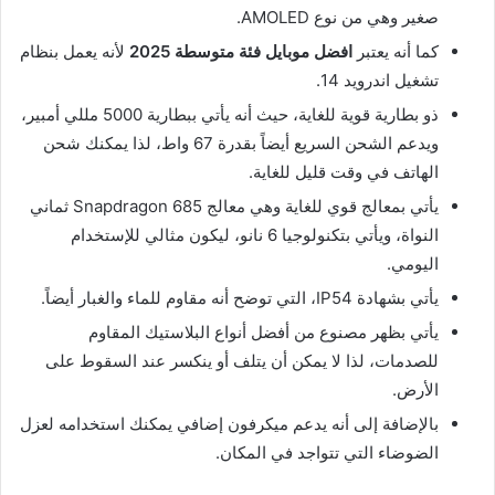
صغير وهي من نوع AMOLED.
كما أنه يعتبر
افضل موبايل فئة متوسطة 2025
لأنه يعمل بنظام
تشغيل اندرويد 14.
ذو بطارية قوية للغاية، حيث أنه يأتي ببطارية 5000 مللي أمبير،
ويدعم الشحن السريع أيضاً بقدرة 67 واط، لذا يمكنك شحن
الهاتف في وقت قليل للغاية.
يأتي بمعالج قوي للغاية وهي معالج Snapdragon 685 ثماني
النواة، ويأتي بتكنولوجيا 6 نانو، ليكون مثالي للإستخدام
اليومي.
يأتي بشهادة IP54، التي توضح أنه مقاوم للماء والغبار أيضاً.
يأتي بظهر مصنوع من أفضل أنواع البلاستيك المقاوم
للصدمات، لذا لا يمكن أن يتلف أو ينكسر عند السقوط على
الأرض.
بالإضافة إلى أنه يدعم ميكرفون إضافي يمكنك استخدامه لعزل
الضوضاء التي تتواجد في المكان.