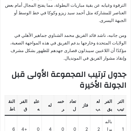
الترقوة وغيابه عن بقية مباريات البطولة، مما يفتح المجال أمام بعض
العناصر للمشاركة مثل أحمد سيد زيزو وكوكا في خط الوسط أو
الجبهة اليسرى.
ومن جانبه، ناشد قائد الفريق محمد الشناوي جماهير الأهلي في
الولايات المتحدة وخارجها بدعم الفريق في هذه المواجهة الصعبة،
مؤكدًا أن اللاعبين سيبذلون قصارى جهدهم للظهور بشكل مشرف
وإنقاذ مشوار الفريق في المونديال.
جدول ترتيب المجموعة الأولى قبل
الجولة الأخيرة
التر
الفر
لع
تعاد
خس
علي
الفر
النق
فاز
له
تيب
يق
ب
ل
ر
ه
ق
اط
بالم
1
يرا
2
2
0
0
4
0
+4
6