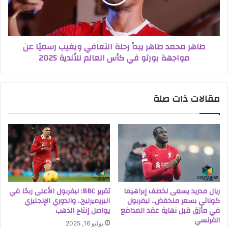
طاهر محمد طاهر يبدأ رحلة التعافي ويغيب رسميًا عن
مواجهة بورتو في كأس العالم للأندية 2025
مقالات ذات صلة
ريال مدريد يسعى لخطف إبراهيما
تقرير BBC: ليفربول الأعلى ربحًا في
كوناتي بسعر منخفض.. ليفربول
البريميرليج.. والدوري الإنجليزي
في مأزق قبل نهاية عقد المدافع
يواصل إنتاج الذهب
الفرنسي
يوليو 16, 2025