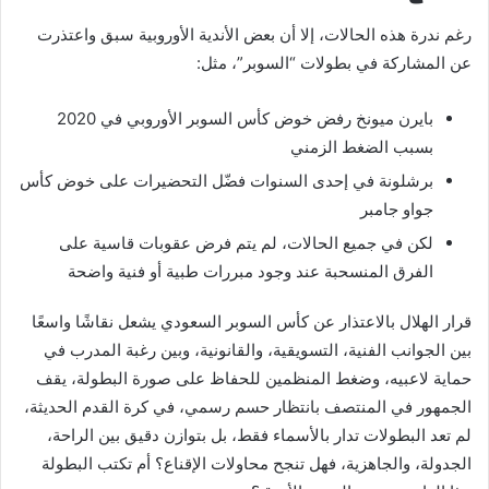
رغم ندرة هذه الحالات، إلا أن بعض الأندية الأوروبية سبق واعتذرت
عن المشاركة في بطولات “السوبر”، مثل:
بايرن ميونخ رفض خوض كأس السوبر الأوروبي في 2020
بسبب الضغط الزمني
برشلونة في إحدى السنوات فضّل التحضيرات على خوض كأس
جواو جامبر
لكن في جميع الحالات، لم يتم فرض عقوبات قاسية على
الفرق المنسحبة عند وجود مبررات طبية أو فنية واضحة
قرار الهلال بالاعتذار عن كأس السوبر السعودي يشعل نقاشًا واسعًا
بين الجوانب الفنية، التسويقية، والقانونية، وبين رغبة المدرب في
حماية لاعبيه، وضغط المنظمين للحفاظ على صورة البطولة، يقف
الجمهور في المنتصف بانتظار حسم رسمي، في كرة القدم الحديثة،
لم تعد البطولات تدار بالأسماء فقط، بل بتوازن دقيق بين الراحة،
الجدولة، والجاهزية، فهل تنجح محاولات الإقناع؟ أم تكتب البطولة