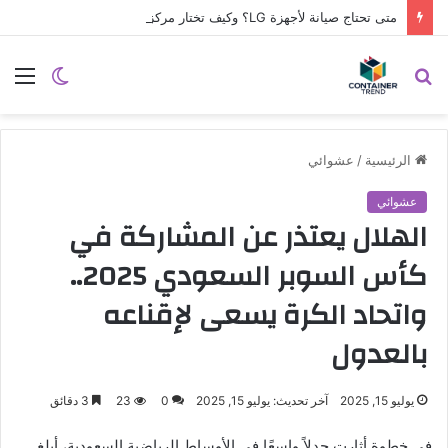
متى تحتاج صيانة لأجهزة LG؟ وكيف تختار مركز الصيانة الصحيح في مصر
نموذج التواصل
بحث
الوضع
الق
عن
المظلم
الرئيسية
/
عشوائي
عشوائي
الهلال يعتذر عن المشاركة في
كأس السوبر السعودي 2025..
واتحاد الكرة يسعى لإقناعه
بالعدول
إرسال
يوليو 15, 2025
آخر تحديث: يوليو 15, 2025
0
23
3 دقائق
في خطوة أثارت جدلاً واسعًا في الأوساط الرياضية السعودية، أبلغ