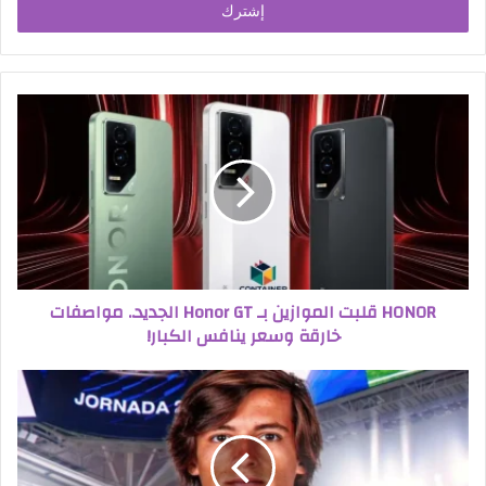
HONOR قلبت الموازين بـ Honor GT الجديد.. مواصفات
خارقة وسعر ينافس الكبار!