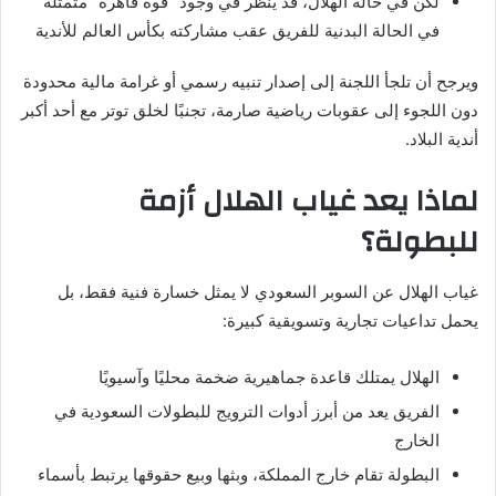
لكن في حالة الهلال، قد ينظر في وجود “قوة قاهرة” متمثلة
في الحالة البدنية للفريق عقب مشاركته بكأس العالم للأندية
ويرجح أن تلجأ اللجنة إلى إصدار تنبيه رسمي أو غرامة مالية محدودة
دون اللجوء إلى عقوبات رياضية صارمة، تجنبًا لخلق توتر مع أحد أكبر
أندية البلاد.
لماذا يعد غياب الهلال أزمة
للبطولة؟
غياب الهلال عن السوبر السعودي لا يمثل خسارة فنية فقط، بل
يحمل تداعيات تجارية وتسويقية كبيرة:
الهلال يمتلك قاعدة جماهيرية ضخمة محليًا وآسيويًا
الفريق يعد من أبرز أدوات الترويج للبطولات السعودية في
الخارج
البطولة تقام خارج المملكة، وبثها وبيع حقوقها يرتبط بأسماء