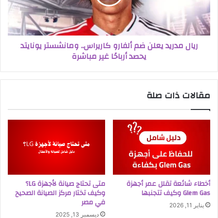
ريال مدريد يعلن ضم ألفارو كاريراس.. ومانشستر يونايتد
يحصد أرباحًا غير مباشرة
مقالات ذات صلة
أخطاء شائعة تقلل عمر أجهزة
متى تحتاج صيانة لأجهزة LG؟
Glem Gas وكيف تتجنبها
وكيف تختار مركز الصيانة الصحيح
في مصر
يناير 11, 2026
ديسمبر 13, 2025