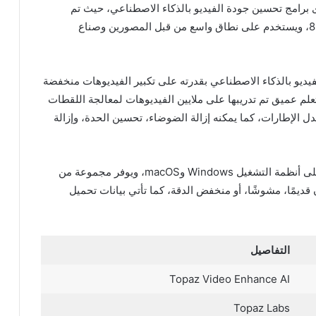
 برامج تحسين جودة الفيديو بالذكاء الاصطناعي، حيث تم
تطويره خصيصًا لتحسين جودة الفيديو بدقة تصل إلى 8K، ويستخدم على نطاق واسع من قبل المصورين وصناع
فيديو بالذكاء الاصطناعي بقدرته على تكبير الفيديوهات منخفضة
لم عميق تم تدريبها على ملايين الفيديوهات لمعالجة اللقطات
ل الإطارات، كما يمكنه إزالة الضوضاء، تحسين الحدة، وإزالة
كما أن واجهة البرنامج سهلة الاستخدام وتدعم العمل على أنظمة التشغيل Windows وmacOS، ويوفر مجموعة من
سواء كان قديمًا، مشوشًا، أو منخفض الدقة، كما تأتي بيانات تحميل
التفاصيل
Topaz Video Enhance AI
Topaz Labs