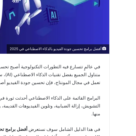
أفضل برامج تحسين جودة الفيديو بالذكاء الاصطناعي في 2025
في عالمٍ تتسارع فيه التطورات التكنولوجية أصبح تحس
متناول
تعمل في مجال المونتاج، فإن تحسين جودة الفيديو أص
البرامج القائمة على الذكاء الاصطناعي أحدثت ثورة في
التشويش، إزالة الضبابية، وتلوين الفيديوهات القديمة،
منها.
في هذا الدليل الشامل سوف نستعرض
أفضل برامج تحس