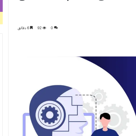
0
92
6 دقائق