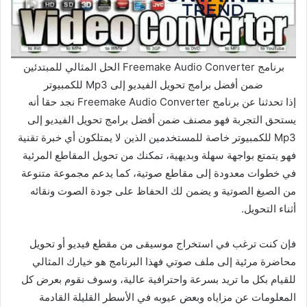
برنامج Freemake Audio Converter الحل المثالي للمبتدئين
ضمن أفضل برامج تحويل الفيديو إلى Mp3 للكمبيوتر
إذا تحدثنا عن برنامج Freemake Audio Converter نجد حقا أنه
يستحق التجربة فهو مصنف ضمن أفضل برامج تحويل الفيديو إلى
Mp3 للكمبيوتر خاصة للمستخدمين الذين لا يمتلكون أي خبرة تقنية
فهو يتمتع بواجهة سهلة وبديهية، تمكنك من تحويل المقاطع المرئية
في خطوات معدودة إلى مقاطع صوتية، كما يدعم مجموعة متنوعة
من الصيغ الصوتية و يضمن لك الحفاظ على جودة الصوت ونقائه
أثناء التحويل.
فإن كنت ترغب في استخراج موسيقى من مقطع فيديو أو تحويل
محاضرة مرئية إلى ملف صوتي فهذا البرنامج هو خيارك المثالي
للقيام بكل ما تريد بسرعة واحترافية عالية، وسوف نقوم بعرض كل
المعلومات عن مزاياه وبعض عيوبه في الأسطر القليلة القادمة