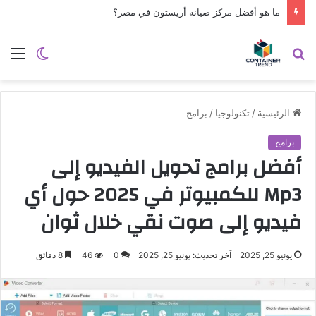
من الآخر.. Realme Note 60x أقوى موبايل اقتصادي في 2025؟
نموذج التواصل
بحث
الوضع
الق
عن
المظلم
الرئيسية
/
تكنولوجيا
/
برامج
برامج
أفضل برامج تحويل الفيديو إلى
Mp3 للكمبيوتر في 2025 حول أي
فيديو إلى صوت نقي خلال ثوان
يونيو 25, 2025
آخر تحديث: يونيو 25, 2025
0
46
8 دقائق
إرسال