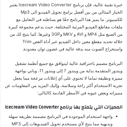
خبرة تقنية عالية، فإن برنامج Icecream Video Converter يعتبر
الخيار المثالي من بين أفضل برامج تحويل الفيديو الى Mp3
للكمبيوتر. ما يميز هذا البرنامج حقًا هو بساطته في التعامل مع
ملفات مقاطع الفيديو المرئية المختلفة، حيث يدعم مجموعة كبيرة
من الصيغ مثل MP4 و AVI و MKV و3GP وغيرها. كما يتيح لك من
خلاله تحديد مقطع معين داخل الفيديو عبر أداة القص Trim
واستخراج الصوت منه بدقة عالية في غضون ثوان معدودة.
البرنامج مصمم باحترافية عالية ليتوافق مع جميع أنظمة تشغيل
ويندوز المتقدمة بداية من ويندوز 7 إلى ويندوز 11، وياتي بواجهة
مميزة ونظيفة تماما لا تحتوي على أي إعلانات مزعجة مما يجعل
تجربة الاستخدام أكثر راحة وسلاسة، وإليك المزيد من المعلومات عن
مميزاته وبعض عيوبه في الأسطر القادمة كالتالي:
المميزات التي يتمتع بها برنامج Icecream Video Converter
واجهة استخدام الموجودة في البرنامج مصممة بطريقة سهلة
وبديهية مما يتيح لأي مستخدم تحويل الفيديوهات إلى MP3