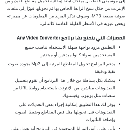
إلى موسيقى فقط، بل يمنحك أيضًا إمكانية تحميل مقاطع الفيديو من
الإنترنت من خلال نسخ الرابط الخاص بها ثم تحويلها فورًا إلى ملفات
صوتية بصيغة MP3، وسوف نذكر المزيد من المعلومات عن مميزاته
وبعض عيوبه في الأسطر القليلة القادمة كالتالي:
المميزات التي يتمتع بها برنامج Any Video Converter
التطبيق مزود بواجهة سهلة الاستخدام تناسب جميع
المستخدمين سواء كانوا مبدعين أو مبتدئين.
يدعم البرنامج تحويل المقاطع المرئية إلى Mp3 بجودة صوت
نقية ودقيقة.
يمكنك بكل بساطة من خلال هذا البرنامج أن تقوم بتحميل
الفيديوهات مباشرة من الإنترنت باستخدام روابط URL من
منصات مثل يوتيوب وفيسبوك.
يوفر لك هذا التطبيق إمكانية إجراء بعض التعديلات على
الفيديوهات قبل تحويلها مثل قص المقاطع وضبط الصوت
وإضافة التأثيرات.
يأتي على رأس المزايا الموجودة في البرنامج أنه يعمل على