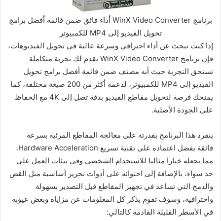
برنامج WinX Video Converter أداء فائق ضمن قائمة أفضل برامج
تحويل الفيديو إلى MP4 للكمبيوتر
إذا كنت تبحث عن أداء احترافي وسرعة عالية في تحويل الفيديوهات،
فإن برنامج WinX Video Converter يقدم لك تجربة متكاملة
تستحق التجربة حيث أنه مصنف ضمن قائمة أفضل برامج تحويل
الفيديو إلى MP4 للكمبيوتر، لدعمه أكثر من 200 صيغة مختلفة، كما
يمنحك فرصة لتحويل مقاطع الفيديو بدقة تصل إلى 4K مع الحفاظ
على الجودة الأصلية.
ينفرد هذا البرنامج بقدرته على معالجة المقاطع المرئية بسرعة
فائقة بفضل اعتماده على تقنية تسريع Hardware Acceleration،
مما يجعله خيارا مثاليا للاستخدام الشخصي وفي بيئات العمل على
حد سواء، بالإضافة إلى احتوائه على أدوات تحرير أساسية مثل القص
والدمج التي تساعد في تجهيز المقاطع قبل التصدير بسهولة
واحترافية، وسوف تقوم بذكر كل المعلومات عن مزاياه وبعض عيوبه
في الأسطر القليلة القادمة كالتالي: