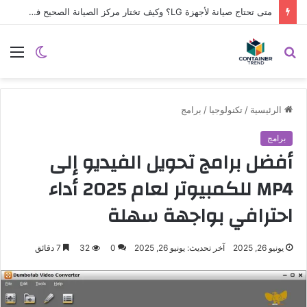
متى تحتاج صيانة لأجهزة LG؟ وكيف تختار مركز الصيانة الصحيح في مصر
نموذج التواصل
بحث
الوضع
الق
عن
المظلم
الرئيسية
/
تكنولوجيا
/
برامج
برامج
أفضل برامج تحويل الفيديو إلى
MP4 للكمبيوتر لعام 2025 أداء
احترافي بواجهة سهلة
يونيو 26, 2025
آخر تحديث: يونيو 26, 2025
0
32
7 دقائق
إرسال