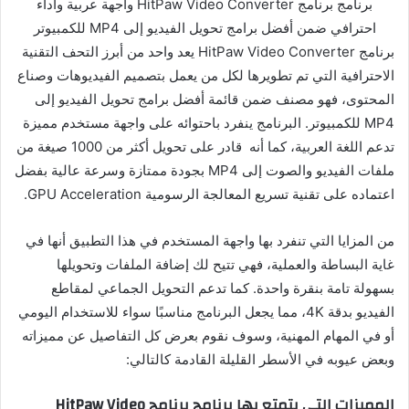
برنامج برنامج HitPaw Video Converter واجهة عربية وأداء
احترافي ضمن أفضل برامج تحويل الفيديو إلى MP4 للكمبيوتر
برنامج HitPaw Video Converter يعد واحد من أبرز التحف التقنية
الاحترافية التي تم تطويرها لكل من يعمل بتصميم الفيديوهات وصناع
المحتوى، فهو مصنف ضمن قائمة أفضل برامج تحويل الفيديو إلى
MP4 للكمبيوتر. البرنامج ينفرد باحتوائه على واجهة مستخدم مميزة
تدعم اللغة العربية، كما أنه قادر على تحويل أكثر من 1000 صيغة من
ملفات الفيديو والصوت إلى MP4 بجودة ممتازة وسرعة عالية بفضل
اعتماده على تقنية تسريع المعالجة الرسومية GPU Acceleration.
من المزايا التي تنفرد بها واجهة المستخدم في هذا التطبيق أنها في
غاية البساطة والعملية، فهي تتيح لك إضافة الملفات وتحويلها
بسهولة تامة بنقرة واحدة. كما تدعم التحويل الجماعي لمقاطع
الفيديو بدقة 4K، مما يجعل البرنامج مناسبًا سواء للاستخدام اليومي
أو في المهام المهنية، وسوف نقوم بعرض كل التفاصيل عن مميزاته
وبعض عيوبه في الأسطر القليلة القادمة كالتالي:
المميزات التي يتمتع بها برنامج برنامج HitPaw Video