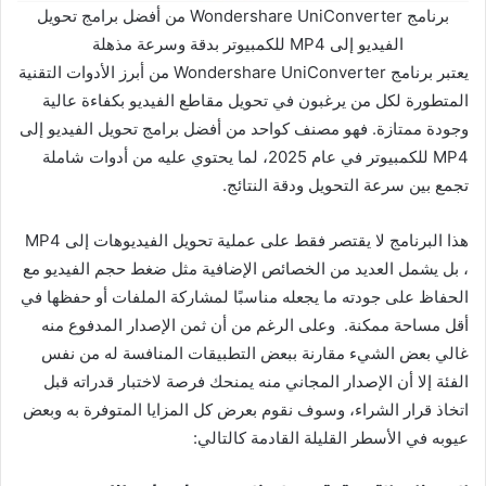
برنامج Wondershare UniConverter من أفضل برامج تحويل
الفيديو إلى MP4 للكمبيوتر بدقة وسرعة مذهلة
يعتبر برنامج Wondershare UniConverter من أبرز الأدوات التقنية
المتطورة لكل من يرغبون في تحويل مقاطع الفيديو بكفاءة عالية
وجودة ممتازة. فهو مصنف كواحد من أفضل برامج تحويل الفيديو إلى
MP4 للكمبيوتر في عام 2025، لما يحتوي عليه من أدوات شاملة
تجمع بين سرعة التحويل ودقة النتائج.
هذا البرنامج لا يقتصر فقط على عملية تحويل الفيديوهات إلى MP4
، بل يشمل العديد من الخصائص الإضافية مثل ضغط حجم الفيديو مع
الحفاظ على جودته ما يجعله مناسبًا لمشاركة الملفات أو حفظها في
أقل مساحة ممكنة. وعلى الرغم من أن ثمن الإصدار المدفوع منه
غالي بعض الشيء مقارنة ببعض التطبيقات المنافسة له من نفس
الفئة إلا أن الإصدار المجاني منه يمنحك فرصة لاختبار قدراته قبل
اتخاذ قرار الشراء، وسوف نقوم بعرض كل المزايا المتوفرة به وبعض
عيوبه في الأسطر القليلة القادمة كالتالي: