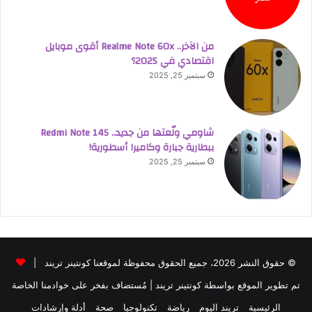
من الآخر.. Realme Note 60x أقوى موبايل
اقتصادي في 2025؟
سبتمبر 25, 2025
شاومي ولّعتها من جديد.. Redmi Note 14S
ببطارية جبارة وكاميرا أسطورية!
سبتمبر 25, 2025
© حقوق النشر 2026، جميع الحقوق محفوظة لموقعنا كونتينر تريند |
تم تطوير الموقع بواسطة
كونتينر تريند
| مُستضاف بفخر على خوادمنا الخاصة
الرئيسية
تريند اليوم
رياضة
تكنولوجيا
صحة
أدلة وإرشادات