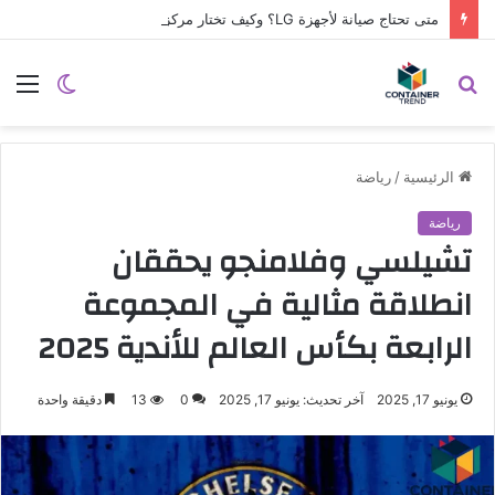
متى تحتاج صيانة لأجهزة LG؟ وكيف تختار مركز الصيانة الصحيح في مصر
نموذج التواصل
بحث
الوضع
الق
عن
المظلم
الرئيسية
/
رياضة
رياضة
تشيلسي وفلامنجو يحققان
انطلاقة مثالية في المجموعة
الرابعة بكأس العالم للأندية 2025
يونيو 17, 2025
آخر تحديث: يونيو 17, 2025
0
13
دقيقة واحدة
إرسال