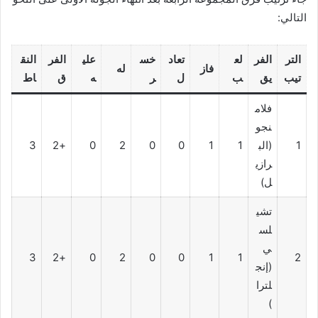
التالي:
التر
الفر
لع
تعاد
خس
علي
الفر
النق
فاز
له
تيب
يق
ب
ل
ر
ه
ق
اط
فلام
نجو
1
(الب
1
1
0
0
2
0
+2
3
رازي
ل)
تشي
لس
ي
3
+2
0
2
0
0
1
1
2
(إنج
لترا
)