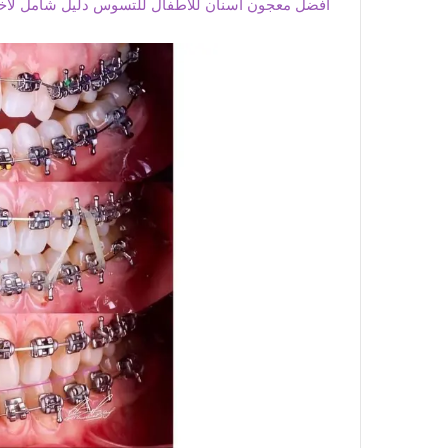
أفضل معجون أسنان للأطفال للتسوس دليل شامل لاخت