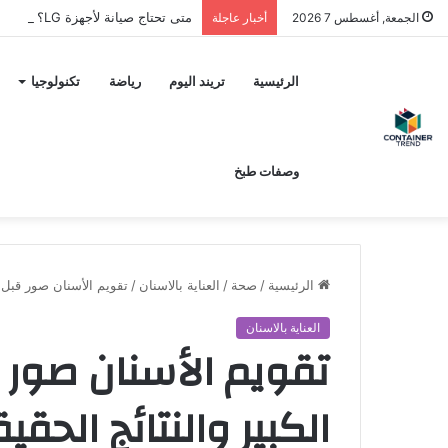
متى تحتاج صيانة لأجهزة LG؟ وكيف تختار مركز الصيانة الصحيح في مصر
الجمعة, أغسطس 7 2026
أخبار عاجلة
نموذج التواصل
الرئيسية
تريند اليوم
رياضة
تكنولوجيا
وصفات طبخ
الرئيسية
/
صحة
/
العناية بالاسنان
/
تقويم الأسنان صور قبل و
العناية بالاسنان
تقويم الأسنان صور 
إرسال
الكبير والنتائج الحقي