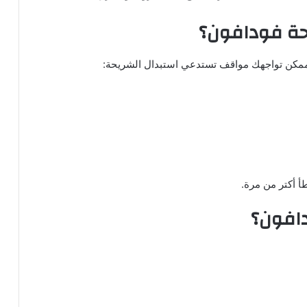
حة فودافون؟
مكن تواجهك مواقف تستدعي استبدال الشريحة:
افون؟