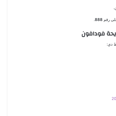
.
.
888
يحة فودافون
ط دي: