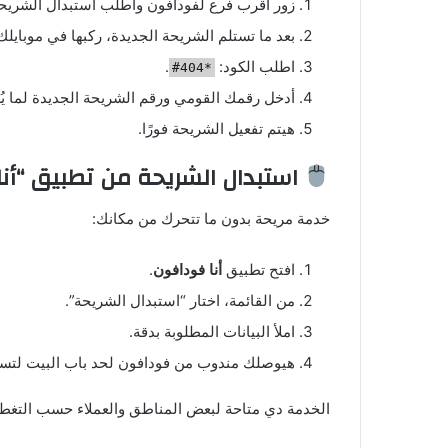
زور أقرب فرع لفودافون واطلب استبدال الشريحة
بعد ما تستلم الشريحة الجديدة، ركبها في موبايلك
اطلب الكود:
.
*404#
أدخل رقمك القومي ورقم الشريحة الجديدة لما ي
هيتم تفعيل الشريحة فورًا.
استبدال الشريحة من تطبيق “أن
خدمة مريحة بدون ما تتحرك من مكانك:
افتح تطبيق
أنا فودافون
.
من القائمة، اختار “استبدال الشريحة”.
املأ البيانات المطلوبة بدقة.
هيوصلك مندوب من فودافون لحد باب البيت لتسلي
الخدمة دي متاحة لبعض المناطق والعملاء حسب التغطي