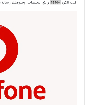
اكتب الكود
واتبّع التعليمات، وحتوصلك رسالة 
*040#