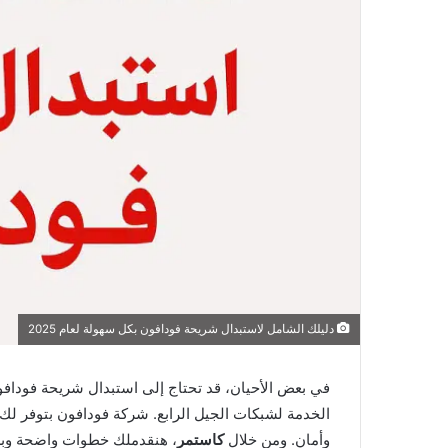
دليلك الشامل لاستبدال شريحة فودافون بكل سهولة لعام 2025
في بعض الأحيان، قد تحتاج إلى استبدال شريحة فودافو
الخدمة لشبكات الجيل الرابع. شركة فودافون بتوفر لك
وأمان. ومن خلال
كاستمر
، هنقدملك خطوات واضحة وبس