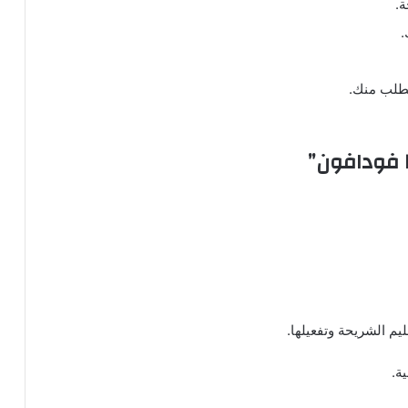
.
.
ُطلب منك.
ا فودافون”
م الشريحة وتفعيلها.
ة.