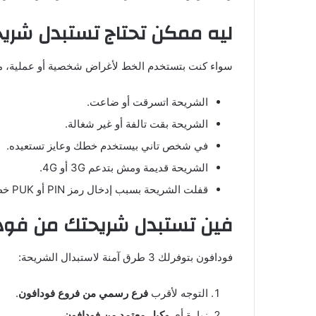
ليه ممكن تحتاج تستبدل شري
سواء كنت بتستخدم الخط لأغراض شخصية أو عملية، م
الشريحة اتسرقت أو ضاعت.
الشريحة بقت تالفة أو غير شغالة.
في شخص تاني بيستخدم خطك وعايز تستعيده.
الشريحة قديمة ومش بتدعم 3G أو 4G.
قفلت الشريحة بسبب إدخال رمز PIN أو PUK خطأ أكتر من مرة.
فين تستبدل شريحتك من فود
فودافون بتوفرلك 3 طرق آمنة لاستبدال الشريحة:
التوجه لأقرب
فرع رسمي من فروع فودافون
.
زيارة أي
وكيل معتمد من فودافون
.