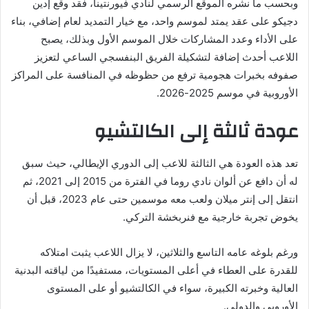
وبحسب ما نشره الموقع الرسمي لنادي فيورنتينا، فقد وقع إدين
دجيكو على عقد يمتد لموسم واحد، مع خيار التمديد لعام إضافي، بناء
على الأداء وعدد المشاركات خلال الموسم الأول وبذلك، يصبح
اللاعب أحدث إضافة لتشكيلة الفريق البنفسجي الساعي لتعزيز
صفوفه بخبرات هجومية ترفع من حظوظه في المنافسة على المراكز
الأوروبية في موسم 2025-2026.
عودة ثالثة إلى الكالتشيو
تعد هذه العودة هي الثالثة للاعب إلى الدوري الإيطالي، حيث سبق
له أن دافع عن ألوان نادي روما في الفترة من 2015 إلى 2021، ثم
انتقل إلى إنتر ميلان ولعب معه موسمين حتى عام 2023، قبل أن
يخوض تجربة خارجية مع فنربخشة التركي.
ورغم بلوغه عامه التاسع والثلاثين، لا يزال اللاعب يثبت امتلاكه
للقدرة على العطاء في أعلى المستويات، مستفيدًا من لياقته البدنية
العالية وخبرته الكبيرة، سواء في الكالتشيو أو على المستوى
الأوروبي والدولي.