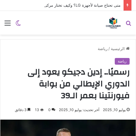
متى تحتاج صيانة لأجهزة LG؟ وكيف تختار مركز الصيانة الصحيح في مصر
نموذج التواصل
بحث
الوضع
الق
عن
المظلم
الرئيسية
/
رياضة
رياضة
رسميًا.. إدين دجيكو يعود إلى
الدوري الإيطالي من بوابة
فيورنتينا بعمر الـ39
يوليو 10, 2025
آخر تحديث: يوليو 10, 2025
0
13
3 دقائق
إرسال