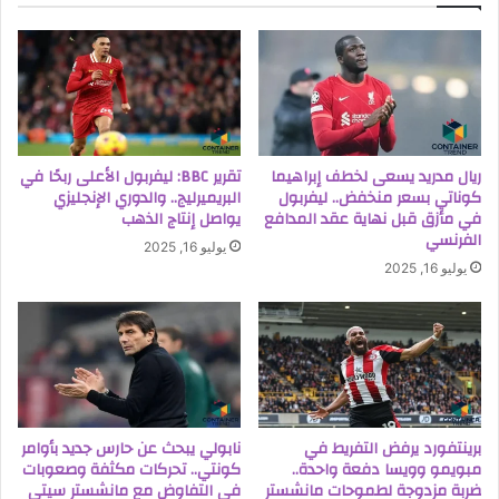
ريال مدريد يسعى لخطف إبراهيما
تقرير BBC: ليفربول الأعلى ربحًا في
كوناتي بسعر منخفض.. ليفربول
البريميرليج.. والدوري الإنجليزي
في مأزق قبل نهاية عقد المدافع
يواصل إنتاج الذهب
الفرنسي
يوليو 16, 2025
يوليو 16, 2025
برينتفورد يرفض التفريط في
نابولي يبحث عن حارس جديد بأوامر
مبويمو وويسا دفعة واحدة..
كونتي.. تحركات مكثفة وصعوبات
ضربة مزدوجة لطموحات مانشستر
في التفاوض مع مانشستر سيتي