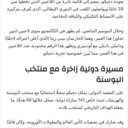
بعودة دجيكو، ينضم إلى قائمة نادرة من اللاعبين الذين تخطوا سن
39 عامًا ويواصلون اللعب في الدوري الإيطالي، الذي يُعرف بتركيزه
على الانضباط التكتيكي واللياقة الدفاعية.
وخلال الموسم الماضي، لم يظهر في الكالتشيو سوى لاعبين اثنين
تجاوزا هذا العمر، وهما الحارسان بيبي رينا (الذي أعلن اعتزاله لاحقًا)
ودانيلي باديلي مع أودينيزي ويظهر هذا الرقم محدودية عدد اللاعبين
في هذا العمر، مما يُبرز خصوصية تجربة دجيكو.
مسيرة دولية زاخرة مع منتخب
البوسنة
على الصعيد الدولي، يملك دجيكو سجلًا استثنائيًا مع منتخب البوسنة
والهرسك، حيث خاض 141 مباراة دولية، سجل خلالها 68 هدفًا، ما
يجعله الهداف التاريخي لمنتخب بلاده.
وقد شارك في تصفيات كأس العالم والبطولات الأوروبية، وكان قائدًا