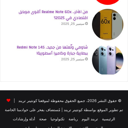
من الآخر.. Realme Note 60x أقوى موبايل
اقتصادي في 2025؟
سبتمبر 25, 2025
شاومي ولّعتها من جديد.. Redmi Note 14S
ببطارية جبارة وكاميرا أسطورية!
سبتمبر 25, 2025
© حقوق النشر 2026، جميع الحقوق محفوظة لموقعنا كونتينر تريند |
تم تطوير الموقع بواسطة
كونتينر تريند
| مُستضاف بفخر على خوادمنا الخاصة
الرئيسية
تريند اليوم
رياضة
تكنولوجيا
صحة
أدلة وإرشادات
الربح من الإنترنت
الاجهزة المنزلية
وصفات طبخ