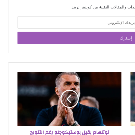
ت والمقالات التقنية من كونتينر تريند.
توتنهام يقيل بوستيكوجلو رغم التتويج