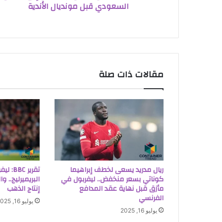
السعودي قبل مونديال الأندية
مقالات ذات صلة
ريال مدريد يسعى لخطف إبراهيما
تقرير C
كوناتي بسعر منخفض.. ليفربول في
البريميرليج.. و
مأزق قبل نهاية عقد المدافع
إنتاج الذهب
الفرنسي
يوليو 16, 2025
يوليو 16, 2025