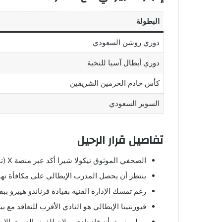
البطولة
دوري روشن السعودي
دوري أبطال آسيا للنخبة
كأس خادم الحرمين الشريفين
السوبر السعودي
تفاصيل قرار الرحيل
الصحفي الموثوق نيكولا شيرا أكد عبر منصة X (تويتر سابقًا) أن المدرب يعمل حاليًا على إنهاء عقده مع النصر.
ينتظر أن يحصل المدرب الإيطالي على مكافأة نهاي
رغم تمسك الإدارة الفنية بقيادة فرناندو هييرو ببقا
فيورنتينا الإيطالي هو النادي الأقرب للتعاقد مع