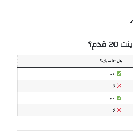
ه
قدم؟
هل تناسبك؟
نعم
لا
نعم
لا