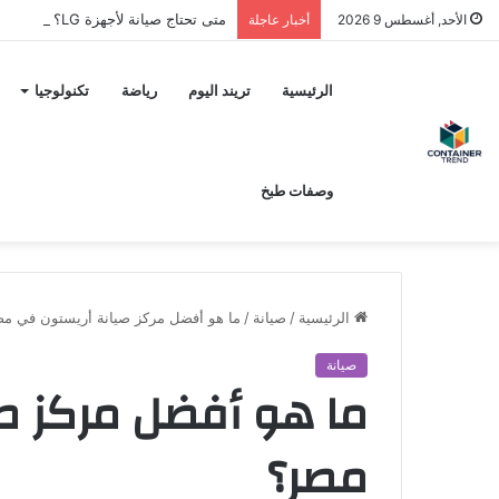
متى تحتاج صيانة لأجهزة LG؟ وكيف تختار مركز الصيانة الصحيح في مصر
الأحد, أغسطس 9 2026
أخبار عاجلة
نموذج التواصل
الرئيسية
تريند اليوم
رياضة
تكنولوجيا
وصفات طبخ
الرئيسية
/
صيانة
/
ما هو أفضل مركز صيانة أريستون في م
صيانة
ما هو أفضل مركز ص
إرسال
مصر؟