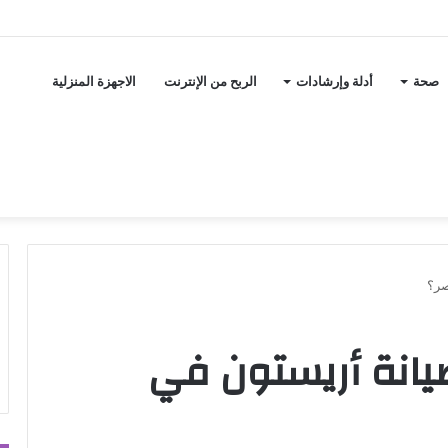
صحة
أدلة وإرشادات
الربح من الإنترنت
الاجهزة المنزلية
صر؟
يانة أريستون في