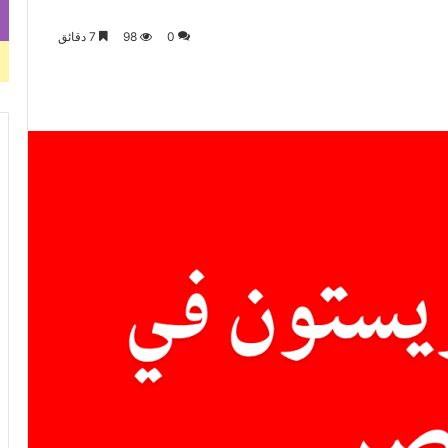
0
98
7 دقائق