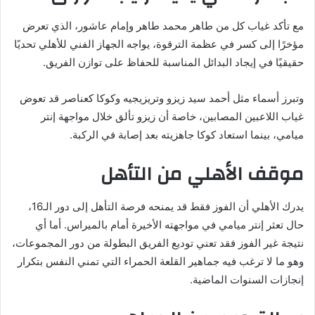
مع تأكد غياب كل من طاهر محمد طاهر وإمام عاشور، الذي تعرض
مؤخرًا إلى كسر في عظمة الترقوة، يواجه الجهاز الفني للأهلي تحديًا
حقيقيًا في إيجاد البدائل المناسبة للحفاظ على توازن الفريق.
وتبرز أسماء مثل أحمد سيد زيزو وتريزيجيه وكوكا كعناصر قد تعوض
غياب اللاعبين المصابين، خاصة أن زيزو تألق خلال مواجهة إنتر
ميامي، بينما استعاد كوكا جاهزيته بعد إصابة في الركبة.
موقف الأهلي من التأهل
يدرك الأهلي أن الفوز فقط قد يمنحه فرصة التأهل إلى دور الـ16،
حال تعثر إنتر ميامي في مواجهته الأخيرة أمام بالميراس. أما أي
نتيجة غير الفوز فقد تعني توديع الفريق البطولة من دور المجموعات،
وهو ما لا ترغب فيه جماهير القلعة الحمراء التي تمني النفس بتكرار
إنجازات السنوات الماضية.