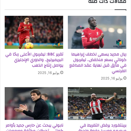
مقالات ذات صلة
ريال مدريد يسعى لخطف إبراهيما
تقرير BBC: ليفربول الأعلى ربحًا في
كوناتي بسعر منخفض.. ليفربول
البريميرليج.. والدوري الإنجليزي
في مأزق قبل نهاية عقد المدافع
يواصل إنتاج الذهب
الفرنسي
يوليو 16, 2025
يوليو 16, 2025
برينتفورد يرفض التفريط في
نابولي يبحث عن حارس جديد بأوامر