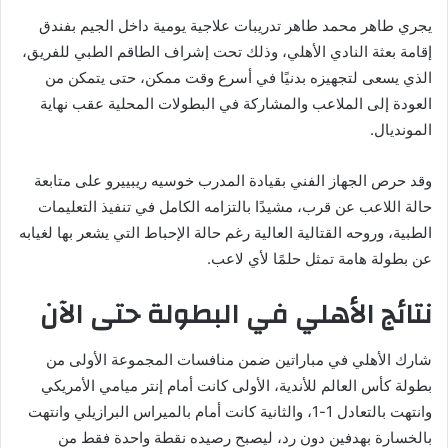
يجري طاهر محمد طاهر تدريبات علاجية يومية داخل الجيم بفندق
إقامة بعثة النادي الأهلي، وذلك تحت إشراف الطاقم الطبي للفريق،
الذي يسعى لتجهيزه بدنيًا في أسرع وقت ممكن، حتى يتمكن من
العودة إلى الملاعب والمشاركة في البطولات المحلية عقب نهاية
المونديال.
وقد حرص الجهاز الفني بقيادة المدرب خوسيه ريبييرو على متابعة
حالة اللاعب عن قرب، مشيدًا بالتزامه الكامل في تنفيذ التعليمات
الطبية، وروحه القتالية العالية رغم حالة الإحباط التي يشعر بها لغيابه
عن بطولة هامة تمثل حلمًا لأي لاعب.
نتائج الأهلي في البطولة حتى الآن
شارك الأهلي في مباراتين ضمن منافسات المجموعة الأولى من
بطولة كأس العالم للأندية، الأولى كانت أمام إنتر ميامي الأمريكي
وانتهت بالتعادل 1-1، والثانية كانت أمام بالميراس البرازيلي وانتهت
بالخسارة بهدفين دون رد، ليصبح رصيده نقطة واحدة فقط من