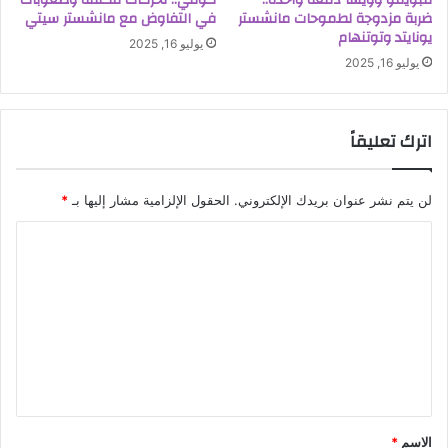
مبويمو وويسا دفعة واحدة..
كونتي.. تحركات مكثفة وصعوبات
ضربة مزدوجة لطموحات مانشستر
في التفاوض مع مانشستر سيتي
يونايتد وتوتنهام
يوليو 16, 2025
يوليو 16, 2025
اترك تعليقاً
لن يتم نشر عنوان بريدك الإلكتروني.
الحقول الإلزامية مشار إليها بـ
*
ا
ل
ت
ع
ل
ي
ق
الاسم
*
*