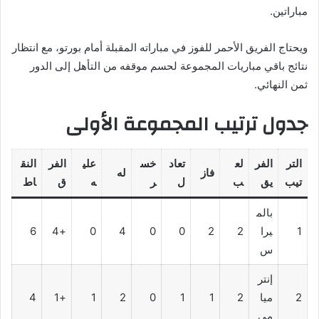
مباراتين.
ويحتاج الفريق الأحمر للفوز في مباراته المقبلة أمام بورتو، مع انتظار
نتائج باقي مباريات المجموعة لحسم موقفه من التأهل إلى الدور
ثمن النهائي.
جدول ترتيب المجموعة الأولى
التر
الفر
لع
تعاد
خس
علي
الفر
النق
فاز
له
تيب
يق
ب
ل
ر
ه
ق
اط
بالم
1
يرا
2
2
0
0
4
0
+4
6
س
إنتر
2
ميا
2
1
1
0
2
1
+1
4
مي