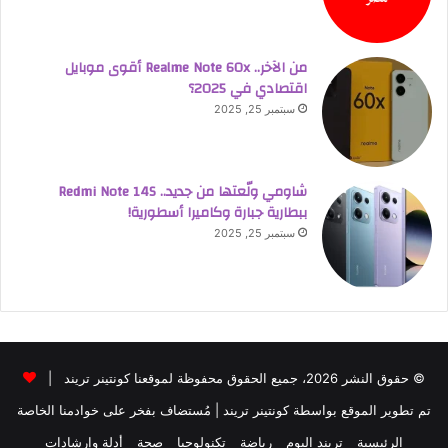
من الآخر.. Realme Note 60x أقوى موبايل
اقتصادي في 2025؟
سبتمبر 25, 2025
شاومي ولّعتها من جديد.. Redmi Note 14S
ببطارية جبارة وكاميرا أسطورية!
سبتمبر 25, 2025
© حقوق النشر 2026، جميع الحقوق محفوظة لموقعنا كونتينر تريند |
تم تطوير الموقع بواسطة
كونتينر تريند
| مُستضاف بفخر على خوادمنا الخاصة
الرئيسية
تريند اليوم
رياضة
تكنولوجيا
صحة
أدلة وإرشادات