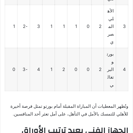
الأه
لي
3
الم
2
0
1
1
1
3
-2
1
صر
ي
بورت
و
4
البر
2
0
0
2
1
4
-3
0
تغال
ي
وتُظهر المعطيات أن المباراة المقبلة أمام بورتو تمثل فرصة أخيرة
للأهلي للتمسك بالأمل في التأهل، على أمل تعثر أحد المنافسين.
الجهاز الفني يعيد ترتيب الأوراق