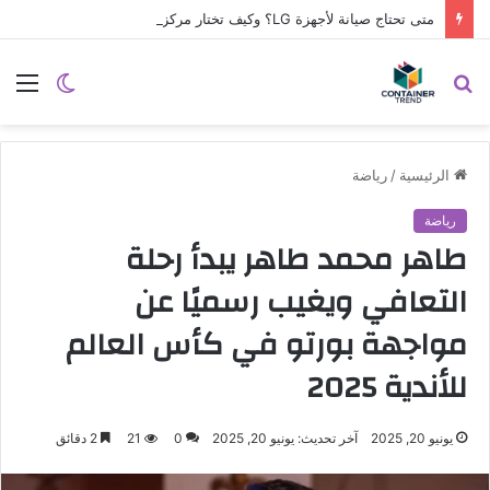
متى تحتاج صيانة لأجهزة LG؟ وكيف تختار مركز الصيانة الصحيح في مصر
نموذج التواصل
بحث
الوضع
الق
عن
المظلم
الرئيسية
/
رياضة
رياضة
طاهر محمد طاهر يبدأ رحلة
التعافي ويغيب رسميًا عن
مواجهة بورتو في كأس العالم
للأندية 2025
إرسال
يونيو 20, 2025
آخر تحديث: يونيو 20, 2025
0
21
2 دقائق