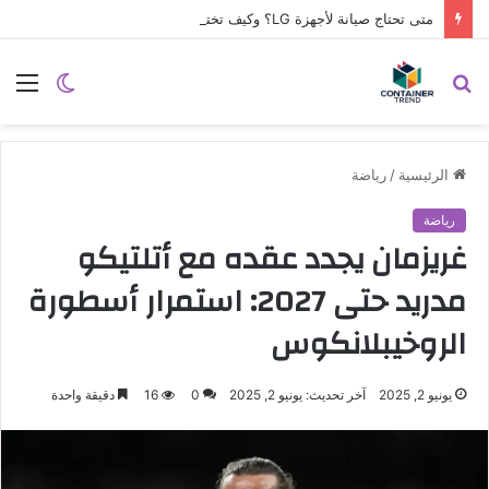
متى تحتاج صيانة لأجهزة LG؟ وكيف تختار مركز الصيانة الصحيح في مصر
نموذج التواصل
بحث
الوضع
الق
عن
المظلم
الرئيسية
/
رياضة
رياضة
غريزمان يجدد عقده مع أتلتيكو
مدريد حتى 2027: استمرار أسطورة
الروخيبلانكوس
يونيو 2, 2025
آخر تحديث: يونيو 2, 2025
0
16
دقيقة واحدة
إرسال