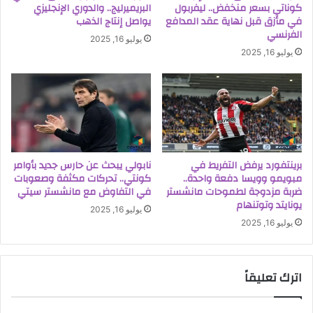
كوناتي بسعر منخفض.. ليفربول
البريميرليج.. والدوري الإنجليزي
في مأزق قبل نهاية عقد المدافع
يواصل إنتاج الذهب
الفرنسي
يوليو 16, 2025
يوليو 16, 2025
برينتفورد يرفض التفريط في
نابولي يبحث عن حارس جديد بأوامر
مبويمو وويسا دفعة واحدة..
كونتي.. تحركات مكثفة وصعوبات
ضربة مزدوجة لطموحات مانشستر
في التفاوض مع مانشستر سيتي
يونايتد وتوتنهام
يوليو 16, 2025
يوليو 16, 2025
اترك تعليقاً