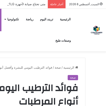
متى تحتاج صيانة لأجهزة LG؟ وكيف تختار مركز الصيانة الصحيح في مصر
السبت, أغسطس 8 2026
أخبار عاجلة
نموذج التواصل
الرئيسية
تريند اليوم
رياضة
تكنولوجيا
وصفات طبخ
الرئيسية
/
صحة
/
فوائد الترطيب اليومي للبشرة وأفضل أنو
صحة
فوائد الترطيب اليو
إرسال
أنواع المرطبات