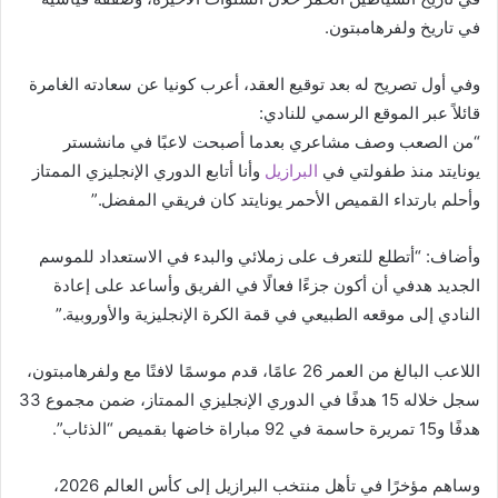
في تاريخ ولفرهامبتون.
وفي أول تصريح له بعد توقيع العقد، أعرب كونيا عن سعادته الغامرة
قائلاً عبر الموقع الرسمي للنادي:
“من الصعب وصف مشاعري بعدما أصبحت لاعبًا في مانشستر
يونايتد منذ طفولتي في
البرازيل
وأنا أتابع الدوري الإنجليزي الممتاز
وأحلم بارتداء القميص الأحمر يونايتد كان فريقي المفضل.”
وأضاف: “أتطلع للتعرف على زملائي والبدء في الاستعداد للموسم
الجديد هدفي أن أكون جزءًا فعالًا في الفريق وأساعد على إعادة
النادي إلى موقعه الطبيعي في قمة الكرة الإنجليزية والأوروبية.”
اللاعب البالغ من العمر 26 عامًا، قدم موسمًا لافتًا مع ولفرهامبتون،
سجل خلاله 15 هدفًا في الدوري الإنجليزي الممتاز، ضمن مجموع 33
هدفًا و15 تمريرة حاسمة في 92 مباراة خاضها بقميص “الذئاب”.
وساهم مؤخرًا في تأهل منتخب البرازيل إلى كأس العالم 2026،