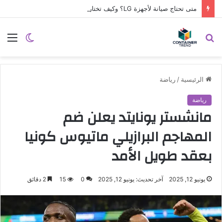
متى تحتاج صيانة لأجهزة LG؟ وكيف تختار مركز الصيانة الصحيح في مصر
نموذج التواصل
بحث
الوضع
الق
عن
المظلم
الرئيسية
/
رياضة
رياضة
مانشستر يونايتد يعلن ضم
المهاجم البرازيلي ماتيوس كونيا
بعقد طويل الأمد
يونيو 12, 2025
آخر تحديث: يونيو 12, 2025
0
15
2 دقائق
إرسال