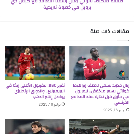
صفقة ملكية.. نابولي يعلن رسميًا التعاقد مع كيفن دي
بروين في خطوة تاريخية
مقالات ذات صلة
ريال مدريد يسعى لخطف إبراهيما
تقرير BBC: ليفربول الأعلى ربحًا في
كوناتي بسعر منخفض.. ليفربول
البريميرليج.. والدوري الإنجليزي
في مأزق قبل نهاية عقد المدافع
يواصل إنتاج الذهب
الفرنسي
يوليو 16, 2025
يوليو 16, 2025