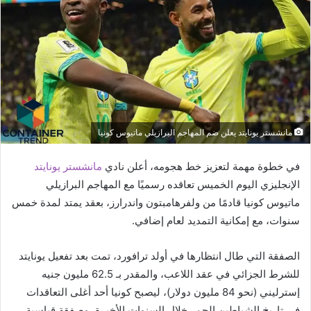
مانشستر يونايتد يعلن ضم المهاجم البرازيلي ماتيوس كونيا
في خطوة مهمة لتعزيز خط هجومه، أعلن نادي
مانشستر يونايتد
الإنجليزي اليوم الخميس تعاقده رسميًا مع المهاجم البرازيلي
ماتيوس كونيا قادمًا من ولفرهامبتون واندرارز، بعقد يمتد لمدة خمس
سنوات، مع إمكانية التمديد لعام إضافي.
الصفقة التي طال انتظارها في أولد ترافورد، تمت بعد تفعيل يونايتد
للشرط الجزائي في عقد اللاعب، والمقدر بـ 62.5 مليون جنيه
إسترليني (نحو 84 مليون دولار)، ليصبح كونيا أحد أغلى التعاقدات
في تاريخ الشياطين الحمر خلال السنوات الأخيرة، وصفقة قياسية