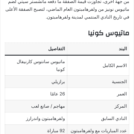
من جهة أخرى، تجاوزت قيمة الصفقة ما دفعه مانشستر سيتي لضم
ماتيوس نونيز من ولفرهامبتون العام الماضي، لتصبح الصفقة الأعلى
في تاريخ النادي المنتمي لمدينة ولفرهامبتون.
ماتيوس كونيا
البند
التفاصيل
ماتيوس سانتوس كارنيفال
الاسم الكامل
كونيا
الجنسية
برازيلي
العمر
26 عامًا
المركز
مهاجم / صانع لعب
النادي السابق
ولفرهامبتون واندرارز
عدد المباريات مع ولفرهامبتون
92 مباراة