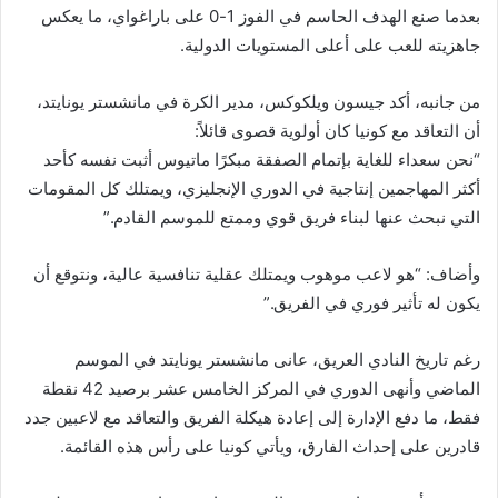
بعدما صنع الهدف الحاسم في الفوز 1-0 على باراغواي، ما يعكس
جاهزيته للعب على أعلى المستويات الدولية.
من جانبه، أكد جيسون ويلكوكس، مدير الكرة في مانشستر يونايتد،
أن التعاقد مع كونيا كان أولوية قصوى قائلاً:
“نحن سعداء للغاية بإتمام الصفقة مبكرًا ماتيوس أثبت نفسه كأحد
أكثر المهاجمين إنتاجية في الدوري الإنجليزي، ويمتلك كل المقومات
التي نبحث عنها لبناء فريق قوي وممتع للموسم القادم.”
وأضاف: “هو لاعب موهوب ويمتلك عقلية تنافسية عالية، ونتوقع أن
يكون له تأثير فوري في الفريق.”
رغم تاريخ النادي العريق، عانى مانشستر يونايتد في الموسم
الماضي وأنهى الدوري في المركز الخامس عشر برصيد 42 نقطة
فقط، ما دفع الإدارة إلى إعادة هيكلة الفريق والتعاقد مع لاعبين جدد
قادرين على إحداث الفارق، ويأتي كونيا على رأس هذه القائمة.