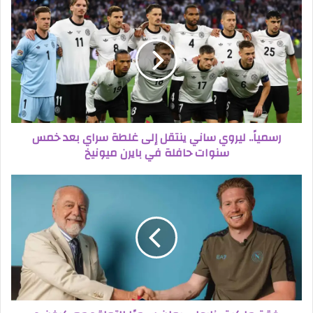
رسمياً.. ليروي ساني ينتقل إلى غلطة سراي بعد خمس
سنوات حافلة في بايرن ميونيخ