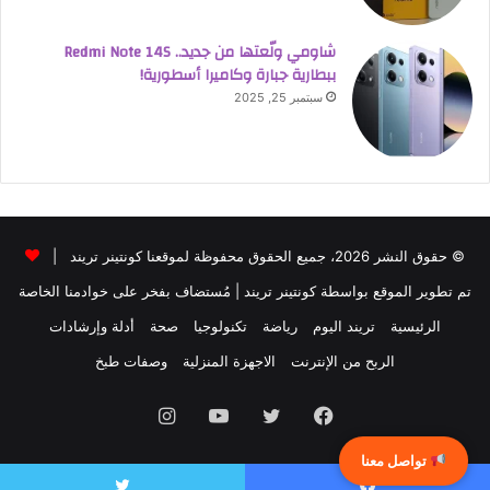
شاومي ولّعتها من جديد.. Redmi Note 14S
ببطارية جبارة وكاميرا أسطورية!
سبتمبر 25, 2025
© حقوق النشر 2026، جميع الحقوق محفوظة لموقعنا كونتينر تريند |
تم تطوير الموقع بواسطة
كونتينر تريند
| مُستضاف بفخر على خوادمنا الخاصة
الرئيسية
تريند اليوم
رياضة
تكنولوجيا
صحة
أدلة وإرشادات
الربح من الإنترنت
الاجهزة المنزلية
وصفات طبخ
فيسبوك
تويتر
يوتيوب
انستقرام
تواصل معنا