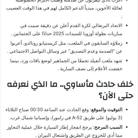
لعائلة الأخوين، مبدياً الدعم الكامل لهم في هذا الوقت العصيب
.
الاتحاد البرتغالي لكرة القدم أعلن عن دقيقة صمت في
مباريات بطولة أوروبا للسيدات 2025 حدادًا على الجثمانين .
زملاؤه السابقون في الملعب، مثل كريستيانو رونالدو، أعربوا
عن “الصدمة وعدم التصديق” عبر وسائل التواصل الاجتماعي .
شهد ملعب أنفيلد تجمعًا من الجماهير لوضع باقات ورد، بينما
خفضت الأعلام إلى نصف السارية .
خلف حادث مأساوي.. ما الذي نعرفه
حتى الآن؟
التوقيت والموقع
: وقع الحادث عند الساعة 00:30 صباح الثلاثاء
(3 يوليو) على طريق A‑52 في زامورا، وإسبانيا شمال غرب.
السبب المرجح
: يرجح انفجار إطار السيارة خلال عملية التجاوز
مما أدى للخروج عن الطريق واشتعال النيران .