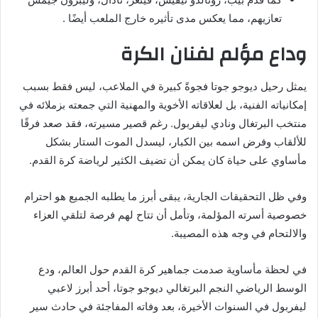
تعازيهم، مما يعكس مدى تأثيره خارج الملعب أيضًا .
وداع مؤلم لفنان الكرة
يمثل رحيل ديوجو جوتا فجوةً كبيرة في الملاعب، ليس فقط بسبب
إمكانياته الفنية، بل لعلاقاته الأخوية والمهنية التي جمعته بزملائه في
منتخب البرتغال ونادي ليفربول. رغم قصير مسيرته، فقد صعد فرقًا
للألقاب وفرض اسمه بين الكبار، ليسدل الموت الستار بشكل
مأساوي على حياة كان يمكن أن تضيف الكثير لرياضة كرة القدم.
وفي ظل التحقيقات الجارية، يبقى أبرز ما يطلبه الجميع هو احترام
خصوصية أسرته المؤلمة، وتأمل أن تتاح لهم فرصة لتلقي العزاء
والالتحام في وجه هذه المصيبة.
في لحظة مأساوية صدمت جماهير كرة القدم حول العالم، ودع
الوسط الرياضي النجم البرتغالي ديوجو جوتا، أحد أبرز لاعبي
ليفربول في السنوات الأخيرة، بعد وفاته المفاجئة في حادث سير