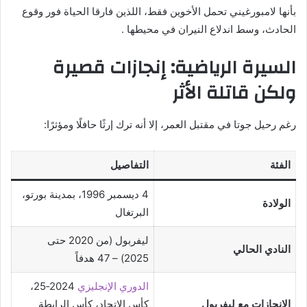
بأنها لامبورغيني تحمل الأخوين فقط، اللذين فارقا الحياة فور وقوع
الحادث، وسط اندلاع النيران في محيطها .
السيرة الرياضية: إنجازات قصيرة
ولكن قاتلة الأثر
رغم رحيل جوتا في مقتبل العمر، إلا أنه ترك إرثًا حافلًا ومؤثرًا:
الفئة
التفاصيل
4 ديسمبر 1996، بمدينة بورتو،
الولادة
البرتغال
ليفربول (من 2020 حتى
النادي الحالي
2025) – 47 هدفاً
الدوري الإنجليزي
2024‑25،
الإنجازات مع ليفربول
كأس الاتحاد، كأس الرابطة