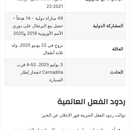
2021‑22
49 مباراة دولية – 14 هدفاً –
المشاركة الدولية
حصل مع البرتغال على دوري
الأمم الأوروبية 2019 و2025
تزوج في 22 يونيو 2025، وله
العائلة
ثلاثة أطفال
3 يوليو 2025، A‑52 قرب
الحادث
Cernadilla انفجار إطار
السيارة
ردود الفعل العالمية
توالت ردود الفعل الحزينة فور الإعلان عن الخبر:
أعرب نادي ليفربول عن صدمته وطلب احترام الخصوصية