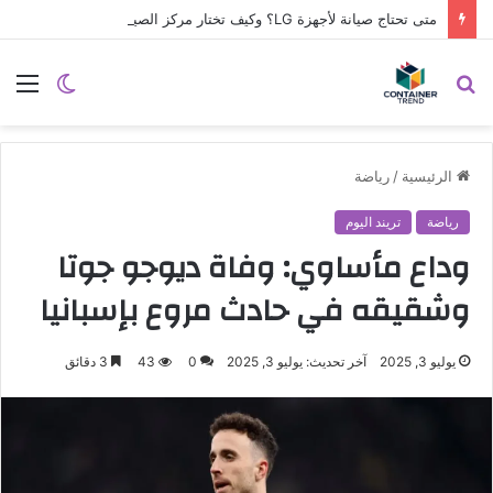
متى تحتاج صيانة لأجهزة LG؟ وكيف تختار مركز الصيانة الصحيح في مصر
نموذج التواصل
بحث
الوضع
الق
عن
المظلم
الرئيسية
/
رياضة
رياضة
تريند اليوم
وداع مأساوي: وفاة ديوجو جوتا
وشقيقه في حادث مروع بإسبانيا
يوليو 3, 2025
آخر تحديث: يوليو 3, 2025
0
43
3 دقائق
إرسال