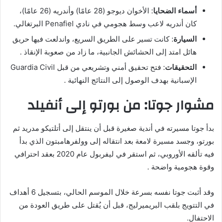
أسماء الضحايا
: الأخوان ديوجو (28 عامًا) وأندريه (26 عامًا)،
كان أندريه لاعب وسط هجومي في نادي Penafiel البرتغالي.
السيارة
: كانت تسير على الطريق السريع، واندلعت فيها حريق
هائل امتد إلى الحشائش الجانبية، ما زاد من صعوبة الإنقاذ .
التحقيقات
: فتح تحقيق أمني وتشريعي من قبل Guardia Civil
الإسبانية بهدف الوصول إلى النتائج النهائية .
مشوار جوتا: من بورتو إلى أنفيلد
بدأ جوتا مسيرته في أندية صغيرة قبل أن ينتقل إلى أتلتيكو مدريد ثم
بورتو، وجسد مسيرة لامعة بعد انتقاله إلى وولفرهامبتون الذي بدأ
فيه تألقه الأوروبي، ثم استقر في ليفربول عام 2020 بعقد احترافي
وقوة هجومية واضحة .
وقد أثبت جوتا نفسه بسرعة خلال الموسم الحالي، بتسجيل 6 أهداف
في التتويج بلقب البريميرليج، قبل أن يُقتل على طريق العودة من
الاحتفال.