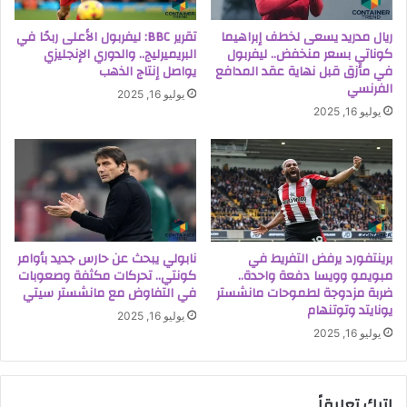
ريال مدريد يسعى لخطف إبراهيما
تقرير BBC: ليفربول الأعلى ربحًا في
كوناتي بسعر منخفض.. ليفربول
البريميرليج.. والدوري الإنجليزي
في مأزق قبل نهاية عقد المدافع
يواصل إنتاج الذهب
الفرنسي
يوليو 16, 2025
يوليو 16, 2025
برينتفورد يرفض التفريط في
نابولي يبحث عن حارس جديد بأوامر
مبويمو وويسا دفعة واحدة..
كونتي.. تحركات مكثفة وصعوبات
ضربة مزدوجة لطموحات مانشستر
في التفاوض مع مانشستر سيتي
يونايتد وتوتنهام
يوليو 16, 2025
يوليو 16, 2025
اترك تعليقاً