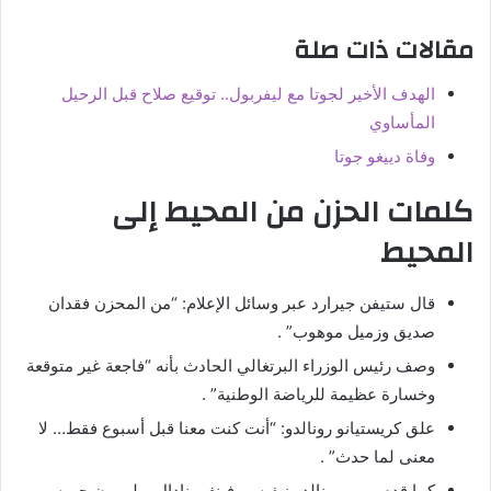
مقالات ذات صلة
الهدف الأخير لجوتا مع ليفربول.. توقيع صلاح قبل الرحيل
المأساوي
وفاة دييغو جوتا
كلمات الحزن من المحيط إلى
المحيط
قال ستيفن جيرارد عبر وسائل الإعلام: “من المحزن فقدان
صديق وزميل موهوب” .
وصف رئيس الوزراء البرتغالي الحادث بأنه “فاجعة غير متوقعة
وخسارة عظيمة للرياضة الوطنية” .
علق كريستيانو رونالدو: “أنت كنت معنا قبل أسبوع فقط… لا
معنى لما حدث” .
كما قدم بيب، رونالدو نيفيس، فينغر، نادال، وليبرون جيمس