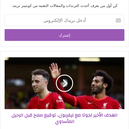
كن أول من يعرف أحدث الترندات والمقالات التقنية من كونتينر تريند.
أدخل
بريدك
الإلكتروني
الهدف الأخير لجوتا مع ليفربول.. توقيع صلاح قبل الرحيل
المأساوي