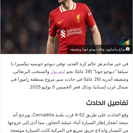
وداع مأساوي: وفاة ديوجو جوتا وشقيقه
في خبر صادم هز عالم كرة القدم، توفي ديوجو خوسيه تيكسيرا دا
سيلفا “ديوجو جوتا” (28 عامًا) نجم
ليفربول
والمنتخب البرتغالي،
وشقيقه أندريه (26 عامًا) في حادث سير مروع بمنطقة زامورا في
شمال غرب إسبانيا، وذلك فجر الخميس 3 يوليو 2025.
تفاصيل الحادث
وقع الحادث على طريق A‑52 قرب بلدية Cernadilla، ويرجح أنه
نتيجة انفجار إطار السيارة أثناء عملية التجاوز، مما أدى إلى خروجها
من المسار واندلاع حريق سريع في المركبة كانت السيارة موضحة