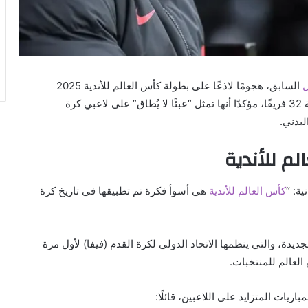
ل
السابق، هجومًا لاذعًا على بطولة كأس العالم للأندية 2025
التي تقام حاليًا في الولايات المتحدة الأمريكية بمشاركة 32 فريقًا، مؤكدًا أنها تمثل “عبئًا لا يُطاق” على لاعبي كرة
لبدني.
م للأندية
ة: “
كأس العالم للأندية
هي أسوأ فكرة تم تطبيقها في تاريخ كرة
يدة، والتي ينظمها الاتحاد الدولي لكرة القدم (فيفا) لأول مرة
لعالم للمنتخبات.
ات المتزايد على اللاعبين، قائلًا: