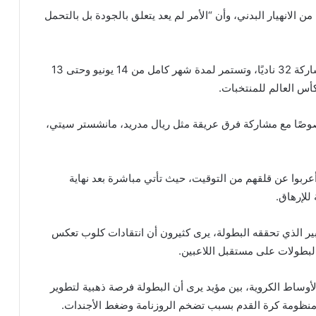
الانهيار البدني، وأن “الأمر لم يعد يتعلق بالجودة بل بالتحمل
بطولة كأس العالم للأندية 2025 تقام للمرة الأولى بمشاركة 32 ناديًا، وتستمر لمدة شهر كامل من 14 يونيو وحتى 13
أس العالم للمنتخبات.
ا، خصوصًا مع مشاركة فرق عريقة مثل ريال مدريد، مانشستر سيتي،
 أعربوا عن قلقهم من التوقيت، حيث تأتي مباشرة بعد نهاية
للإرهاق.
بير الذي تحققه البطولة، يرى كثيرون أن انتقادات كلوب تعكس
البطولات على مستقبل اللاعبين.
ساط الكروية، بين مؤيد يرى أن البطولة فرصة ذهبية لتطوير
 منظومة كرة القدم بسبب تضخم الروزنامة وضغط الأجندات.