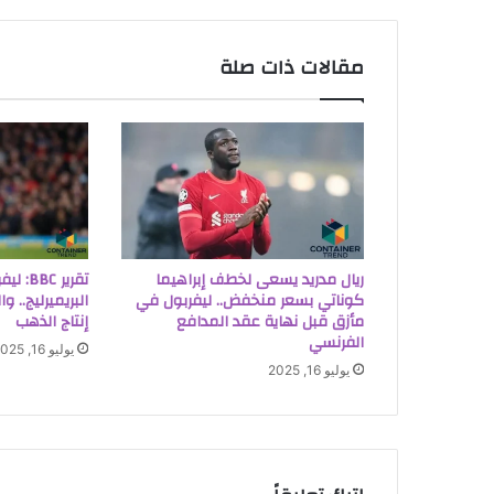
مقالات ذات صلة
ريال مدريد يسعى لخطف إبراهيما
تقرير C
كوناتي بسعر منخفض.. ليفربول في
البريميرليج.. و
مأزق قبل نهاية عقد المدافع
إنتاج الذهب
الفرنسي
يوليو 16, 2025
يوليو 16, 2025