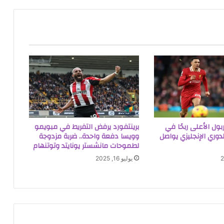
BB: ليفربول الأعلى ربحًا في
برينتفورد يرفض التفريط في مبويمو
الدوري الإنجليزي يواصل
وويسا دفعة واحدة.. ضربة مزدوجة
لطموحات مانشستر يونايتد وتوتنهام
يوليو 16, 2025