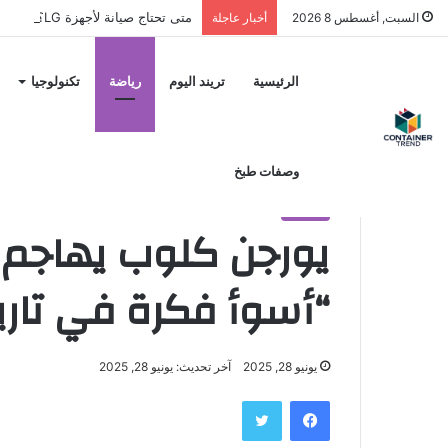
متى تحتاج صيانة لأجهزة LG؟ وكيف تختار مركز الصيانة الصحيح في مصر
السبت, أغسطس 8 2026
أخبار عاجلة
نموذج التواصل
الرئيسية
تريند اليوم
رياضة
تكنولوجيا
الرئيسية
/
رياضة
/
يورجن كلوب يهاجم كأس العالم للأندية: 
وصفات طبخ
رياضة
يورجن كلوب يهاجم ك
“أسوأ فكرة في تاري
يونيو 28, 2025
آخر تحديث: يونيو 28, 2025
إرسال
فيسبوك
تويتر