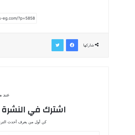
فيسبوك
تويتر
شاركها
عند م
اشترك في النشرة ا
كن أول من يعرف أحدث الترندا
أدخل