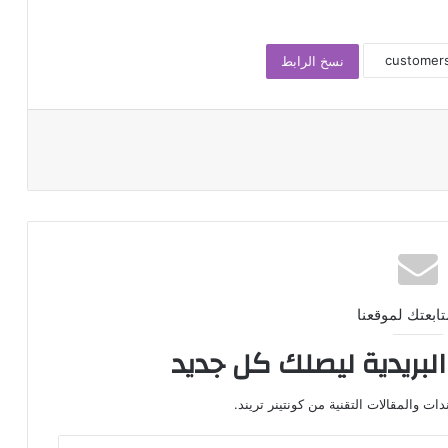
نسخ الرابط
تابعتك لموقعنا
لبريدية ليصلك كل جديد
ت والمقالات التقنية من كونتينر تريند.