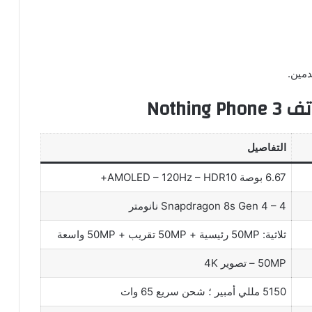
دمين.
Noth
التفاصيل
6.67 بوصة AMOLED – 120Hz – HDR10+
Snapdragon 8s Gen 4 – 4 نانومتر
ثلاثية: 50MP رئيسية + 50MP تقريب + 50MP واسعة
50MP – تصوير 4K
5150 مللي أمبير ؛ شحن سريع 65 وات