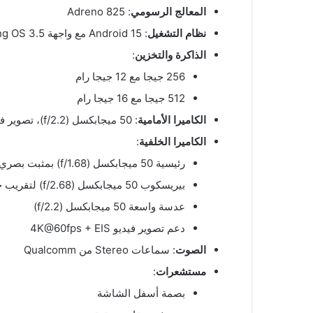
المعالج الرسومي
: Adreno 825
نظام التشغيل
: Android 15 مع واجهة Nothing OS 3.5
الذاكرة والتخزين
:
256 جيجا مع 12 جيجا رام
512 جيجا مع 16 جيجا رام
الكاميرا الأمامية
: 50 ميجابكسل (f/2.2)، تصوير فيديو 4K
الكاميرا الخلفية
:
رئيسية 50 ميجابكسل (f/1.68) بمثبت بصري OIS
بيريسكوب 50 ميجابكسل (f/2.68) لتقريب حتى 60X
عدسة واسعة 50 ميجابكسل (f/2.2)
دعم تصوير فيديو 4K@60fps + EIS
الصوت
: سماعات Stereo من Qualcomm
مستشعرات
:
بصمة أسفل الشاشة