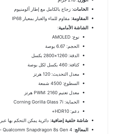
الخامات
: زجاج بالكامل مع إطار ألومنيوم
المقاومة
: مقاوم للماء والغبار بمعيار IP68
الشاشة الأمامية
:
نوع: AMOLED
الحجم: 6.67 بوصة
الدقة: 1260×2800 بكسل
كثافة: 460 بكسل لكل بوصة
معدل التحديث: 120 هرتز
السطوع: 4500 شمعة
معدل تعتيم PWM: 2160 هرتز
الحماية: Corning Gorilla Glass 7i
دعم: HDR10+
شاشة خلفية إضافية
: دائرية يمكن التحكم بها عب
المعالج
: Qualcomm Snapdragon 8s Gen 4 – بدقة تصنيع 4 نانومتر