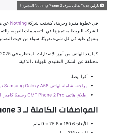
نازلين جديد؟ تعالى شوف Nothing Phone 3 المجنون !
في خطوة مثيرة وجريئة، كشفت شركة
Nothing
يتفوق عليه في كل شيء تقريبًا، سواء من حيث التصميم 
مختلفة عن الشكل التقليدي للهواتف الذكية.
أقرا ايضا:
مراجعة شاملة لهاتف Samsung Galaxy A56 توازن مثالي بين السعر والمواصفات القوية
إطلاق هاتف CMF Phone 2 Pro رسميًا كاميرا احترافية وعدسات قابلة للاستبدال
المواصفات الكاملة لـ Nothing Phone 3
الأبعاد
: 160.6 × 75.6 × 9 ملم
الوزن
: 218 جرام