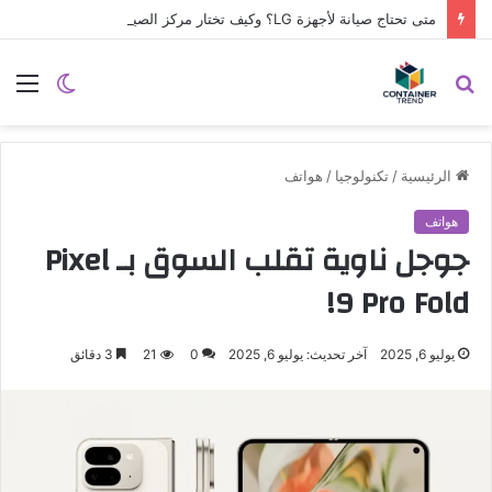
متى تحتاج صيانة لأجهزة LG؟ وكيف تختار مركز الصيانة الصحيح في مصر
نموذج التواصل
بحث
الوضع
الق
عن
المظلم
الرئيسية
/
تكنولوجيا
/
هواتف
هواتف
جوجل ناوية تقلب السوق بـ Pixel
9 Pro Fold!
يوليو 6, 2025
آخر تحديث: يوليو 6, 2025
0
21
3 دقائق
إرسال