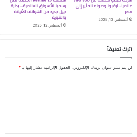
شركة فيفو تكشف عن Vivo V60
سلسلة Realme 15 الجديدة تصل
عالميا.. ترقبوا وصوله المثير إلى
رسميا للأسواق العالمية… بداية
مصر
جيل جديد من الهواتف الأنيقة
والقوية
أغسطس 13, 2025
أغسطس 12, 2025
اترك تعليقاً
لن يتم نشر عنوان بريدك الإلكتروني.
الحقول الإلزامية مشار إليها بـ
*
ا
ل
ت
ع
ل
ي
ق