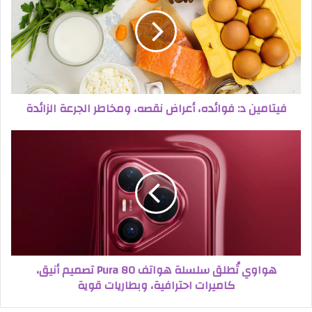
فيتامين د: فوائده، أعراض نقصه، ومخاطر الجرعة الزائدة
هواوي تُطلق سلسلة هواتف Pura 80 تصميم أنيق،
كاميرات احترافية، وبطاريات قوية