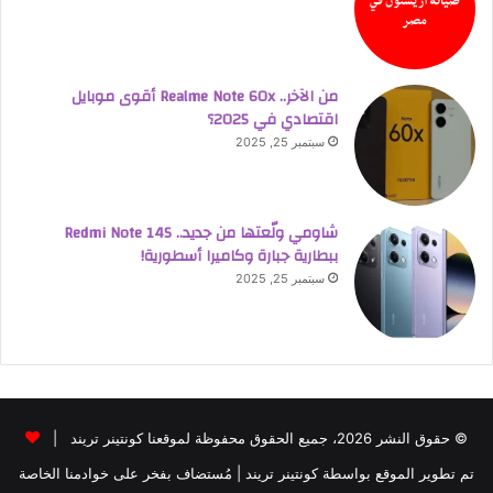
من الآخر.. Realme Note 60x أقوى موبايل
اقتصادي في 2025؟
سبتمبر 25, 2025
شاومي ولّعتها من جديد.. Redmi Note 14S
ببطارية جبارة وكاميرا أسطورية!
سبتمبر 25, 2025
© حقوق النشر 2026، جميع الحقوق محفوظة لموقعنا كونتينر تريند |
تم تطوير الموقع بواسطة
كونتينر تريند
| مُستضاف بفخر على خوادمنا الخاصة