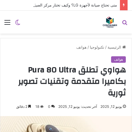
متى تحتاج صيانة لأجهزة LG؟ وكيف تختار مركز الصيانة الصحيح في مصر
نموذج التواصل
بحث
الوضع
الق
عن
المظلم
الرئيسية
/
تكنولوجيا
/
هواتف
هواتف
هواوي تطلق Pura 80 Ultra
بكاميرا متقدمة وتقنيات تصوير
ثورية
يونيو 12, 2025
آخر تحديث: يونيو 12, 2025
0
18
2 دقائق
إرسال