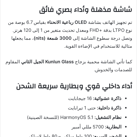
شاشة مذهلة وأداء بصري فائق
تم تجهيز الهاتف بشاشة
OLED رباعية الانحناء
بقياس 6.7 بوصة من
نوع LTPO بدقة +FHD ومعدل تحديث متغير من 1 إلى 120 هرتز.
وتصل درجة سطوع الشاشة إلى
3000 شمعة (nits)
، مما يجعلها
مثالية للاستخدام في الإضاءة القوية.
كما تأتي الشاشة محمية بزجاج
Kunlun Glass الجيل الثاني
المقاوم
للصدمات والخدوش.
أداء داخلي قوي وبطارية سريعة الشحن
ذاكرة عشوائية:
16 جيجابايت
ذاكرة داخلية:
حتى 1 تيرابايت
نظام التشغيل:
HarmonyOS 5.1 (للنسخة الصينية)
البطارية:
5700 مللي أمبير
الشحن السريع:
100 واط سلكي – 80 واط لاسلكي