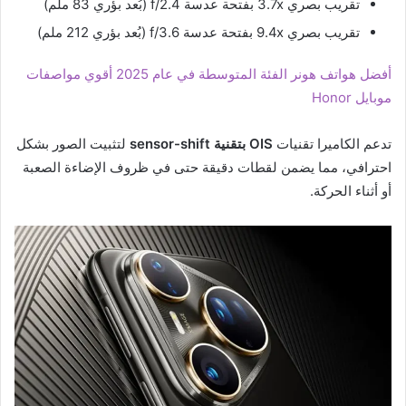
تقريب بصري 3.7x بفتحة عدسة f/2.4 (بُعد بؤري 83 ملم)
تقريب بصري 9.4x بفتحة عدسة f/3.6 (بُعد بؤري 212 ملم)
أفضل هواتف هونر الفئة المتوسطة في عام 2025 أقوي مواصفات
موبايل Honor
تدعم الكاميرا تقنيات
OIS بتقنية sensor-shift
لتثبيت الصور بشكل
احترافي، مما يضمن لقطات دقيقة حتى في ظروف الإضاءة الصعبة
أو أثناء الحركة.