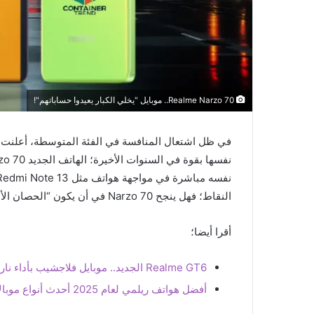
Realme Narzo 70.. موبايل "يخلي الكبار يعيدوا حساباتهم"!
نفسها بقوة في السنوات الأخيرة؛ الهاتف الجديد
النقاط؛ فهل ينجح Narzo 70 في أن يكون “الحصان الأسود” في هذه الفئة؟ دعونا نستعرض التفاصيل الكاملة.
أقرا أيضا؛
Realme GT6 الجديد.. موبايل فلاجشيب بأداء نار وسعر مفاجأة!
أفضل هواتف ريلمي لعام 2025 أحدث أنواع موبالات Realme