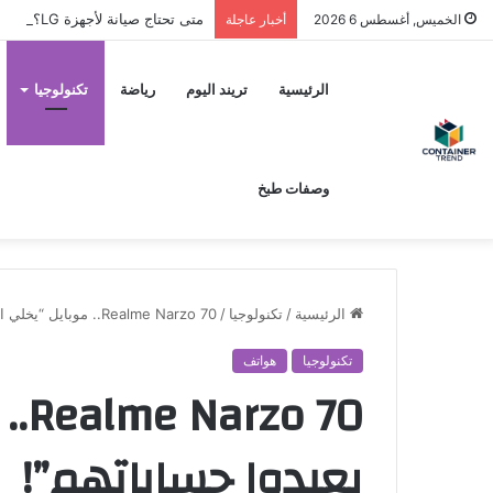
متى تحتاج صيانة لأجهزة LG؟ وكيف تختار مركز الصيانة الصحيح في مصر
الخميس, أغسطس 6 2026
أخبار عاجلة
نموذج التواصل
الرئيسية
تريند اليوم
رياضة
تكنولوجيا
وصفات طبخ
الرئيسية
/
تكنولوجيا
/
Realme Narzo 70.. موبايل “يخلي الكبار يعيدوا حساباتهم”!
تكنولوجيا
هواتف
 70
إرسال
يعيدوا حساباتهم”!