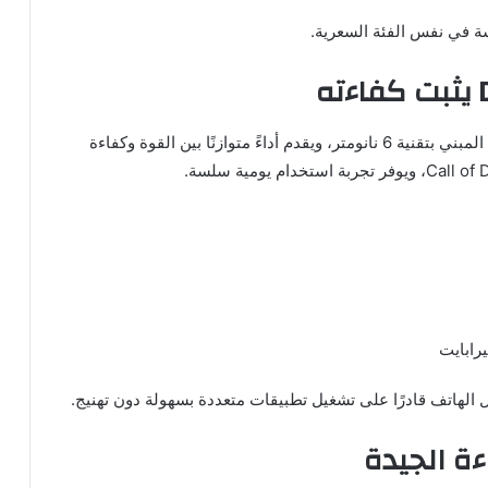
ة في نفس الفئة السعرية.
يعمل Narzo 70 بمعالج MediaTek Dimensity 7050 المبني بتقنية 6 نانومتر، ويقدم أداءً متوازنًا بين القوة وكفاءة
 الهاتف قادرًا على تشغيل تطبيقات متعددة بسهولة دون تهنيج.
ءة الجيدة