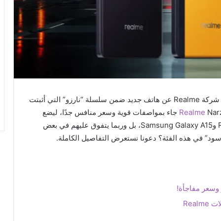
في ظل اشتعال المنافسة في الفئة المتوسطة، أعلنت شركة Realme عن هاتف جديد ضمن سلسلة “نارزو” التي أثبتت
Realme
Narzo 70 جاء بمواصفات قوية وسعر منافس جدًا، ليضع
نفسه مباشرة في مواجهة هواتف مثل Redmi Note 13 وSamsung Galaxy A15، بل وربما يتفوق عليهم في بعض