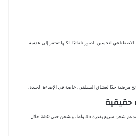
 الاصطناعي لتحسين الصور تلقائيًا. لكنها تفتقر إلى عدسة
 حقيقية
الهاتف مزود ببطارية ضخمة بسعة 5000 مللي أمبير، وتدعم شحن سريع بقدرة 45 واط، وتشحن حتى 50% خلال