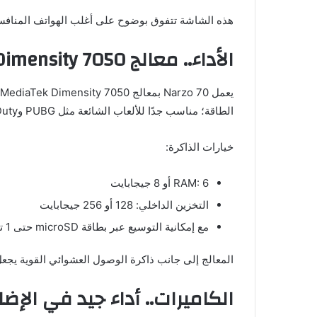
هذه الشاشة تتفوق بوضوح على أغلب الهواتف المنافس
الأداء.. معالج Dimensity 7050 يثبت كفاءته
الطاقة؛ مناسب جدًا للألعاب الشائعة مثل PUBG وCall of Duty، ويوفر تجربة استخدام يومية سلسة.
خيارات الذاكرة:
RAM: 6 أو 8 جيجابايت
التخزين الداخلي: 128 أو 256 جيجابايت
مع إمكانية التوسيع عبر بطاقة microSD حتى 1 تيرابايت
المعالج إلى جانب ذاكرة الوصول العشوائي القوية يجعل
الكاميرات.. أداء جيد في الإضا