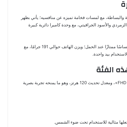
ة
ة والبساطة، مع لمسات فخامة تميزه عن منافسيه؛ يأتي بظهر
الزمردي والأسود الجرافيتي، مع وحدة كاميرا دائرية كبيرة
الإطار الجانبي مسطح، مما يمنح الهاتف شكلًا أنيقًا وإحساسًا ممتازًا عند الحمل؛ ويزن الهاتف حوالي 191 جرامًا، مع
الهاتف مزود بشاشة AMOLED بحجم 6.67 بوصة بدقة FHD+، ومعدل تحديث 120 هرتز، وهو ما يمنحه تجربة بصرية