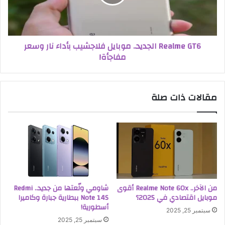
Realme GT6 الجديد.. موبايل فلاجشيب بأداء نار وسعر
مفاجأة!
مقالات ذات صلة
من الآخر.. Realme Note 60x أقوى
شاومي ولّعتها من جديد.. Redmi
موبايل اقتصادي في 2025؟
Note 14S ببطارية جبارة وكاميرا
أسطورية!
سبتمبر 25, 2025
سبتمبر 25, 2025