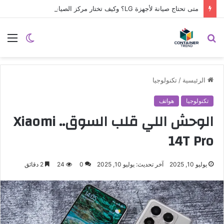
متى تحتاج صيانة لأجهزة LG؟ وكيف تختار مركز الصيانة الصحيح في مصر
نموذج التواصل
بحث
الوضع
الق
عن
المظلم
الرئيسية
/
تكنولوجيا
تكنولوجيا
هواتف
الوحش اللي قلب السوق.. Xiaomi
14T Pro
يوليو 10, 2025
آخر تحديث: يوليو 10, 2025
0
24
2 دقائق
إرسال